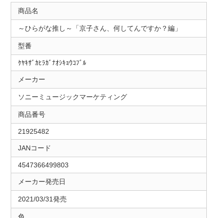
商品名
～ひらがな推し～「京子さん、何してんですか？編」
型番
ｹﾔｷｻﾞｶﾋﾗｶﾞﾅｵｼｷｮｳｺﾌﾞﾙ
メーカー
ソニーミュージックマーケティング
商品番号
21925482
JANコード
4547366499803
メーカー発売日
2021/03/31発売
色