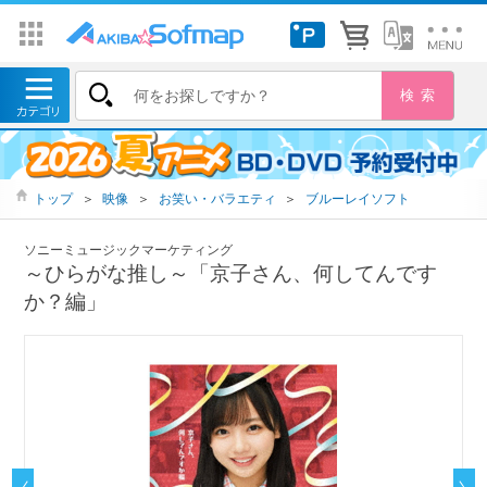
トップ
＞
映像
＞
お笑い・バラエティ
＞
ブルーレイソフト
ソニーミュージックマーケティング
～ひらがな推し～「京子さん、何してんです
か？編」