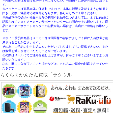
※商品の塗装は彩色行程が手作業になるため、商品個々に多少の差異がありま
す。
※パッケージは商品本体の保護材ですので、本体に影響を及ぼすような破損を
除き、交換・返品対応対象外となります。あらかじめご了承ください。
※商品本体の破損や部品不足等の初期不良品等につきましては、まずは商品に
記載されていますメーカーのサポートセンターにお問合せをお願いします。商
品にメーカーサポートセンターの記載が無い場合は、当店にご連絡をお願いし
ます。
※ホビー系予約商品はメーカー様や問屋様の都合によりごく稀に入荷数量が削
減されることがございます。
その為、ご予約のお申し込みをいただいておりましてもご提供できない、また
は数量を減らさせていただくことがございます。
その際はメールにてご連絡を差し上げますが、何卒ご了承くださいますようお
願いいたします。
なお、既にご入金頂いていた場合などは、もちろんご返金の対応をさせていた
だきます。
らくらくかんたん買取「ラクウル」