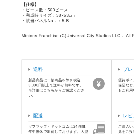
【仕様】
・ピース数：500ピース
・完成時サイズ：38×53cm
・該当パネルNo．：5-B
Minions Franchise (C)Universal City Studios LLC． All
送料
プレ
新品商品は一部商品を除き税込
優待ポイ
3,300円以上で送料が無料です。
保証など
※詳細はこちらからご確認くださ
もご利用
い。
配送
レビ
ソフマップ・ドットコムは24時間、
ご購入い
年中無休で出荷しております。大型
見をご投