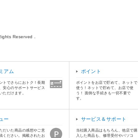
 Rights Reserved．
ミアム
ポイント
ントでさらにおトク！長期
ポイントをお店で貯めて、ネットで
、安心のサポートサービス
使う！ネットで貯めて、お店で使
いただけます。
う！ 面倒な手続きも一切不要で
す。
ュー
サービス＆サポート
ただいた商品の感想やご意
当社購入商品はもちろん、他店で購
稿ください。掲載されたお
入した商品も、修理受付やパソコ