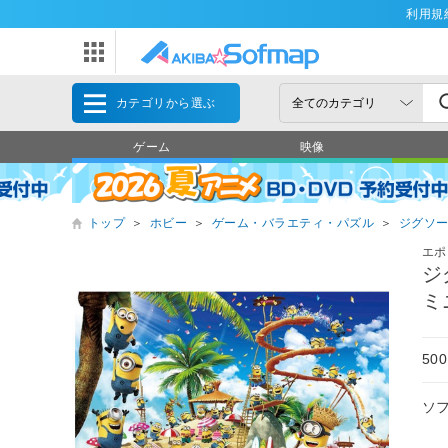
利用規
カテゴリから選ぶ
ゲーム
映像
トップ
＞
ホビー
＞
ゲーム・バラエティ・パズル
＞
ジグソ
エポ
ジ
ミ
5
ソ