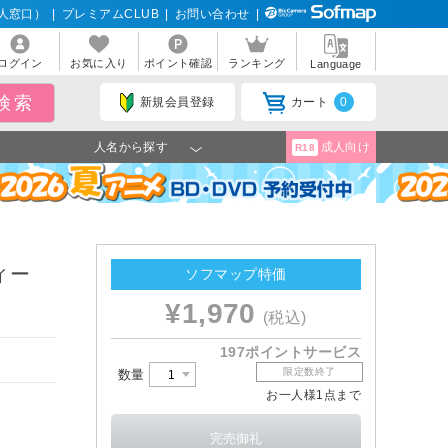
人窓口）
|
プレミアムCLUB
|
お問い合わせ
|
ログイン
お気に入り
ポイント確認
ランキング
Language
新規会員登録
カート
0
人名から探す
成人向け
R18
ィー
ソフマップ特価
¥1,970
(税込)
197ポイントサービス
限定数終了
数量
お一人様1点まで