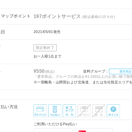
フマップポイント
197ポイントサービス
(税込価格の10％分)
売日
2021/05/01発売
庫
限定数終了
お一人様1点まで
料
¥550
送料グループ：
(税込)
通常商品
「通常商品」グループの商品を¥3,300以上のお買い物で無
※一部離島・山間部および北海道、または当社指定エリア
支払い方法
ご利用いただけるPay払い