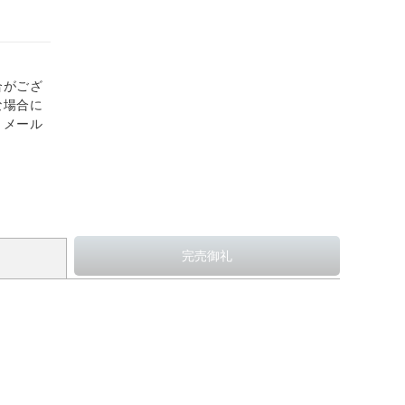
合がござ
な場合に
、メール