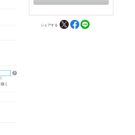
シェアする
料
を除く