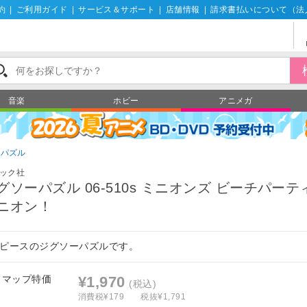
約
|
ご利用ガイド
|
サービス＆サポート
|
店舗情報
|
請求書払いについて（法
音楽
ホビー
アニメガ
ーパズル
ック社
グソーパズル 06-510s ミニオンズ ビーチパーテ
ニオン！
00ピースのジグソーパズルです。
フマップ特価
¥1,970
(税込)
消費税¥179
税抜¥1,791