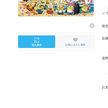
ソ
発
在
お気に入りに追加
送
お