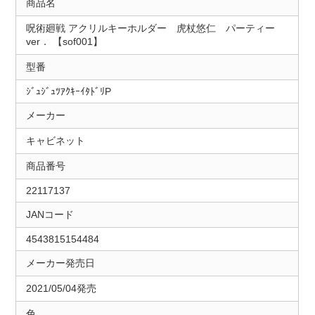
商品名
呪術廻戦 アクリルキーホルダー 虎杖悠仁 パーティー
ver． 【sof001】
型番
ｼﾞｭｼﾞｭﾂｱｸｷｰｲﾀﾄﾞﾘP
メーカー
キャビネット
商品番号
22117137
JANコード
4543815154484
メーカー発売日
2021/05/04発売
色