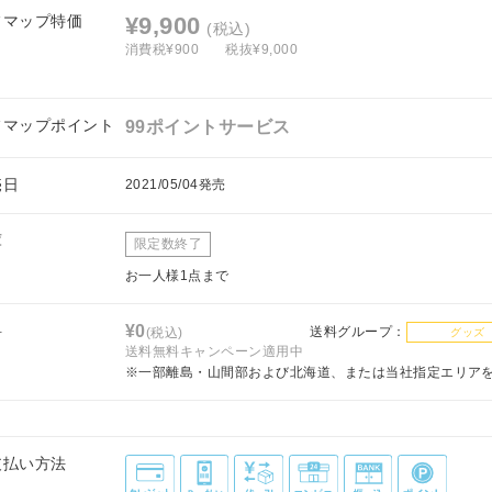
フマップ特価
¥9,900
(税込)
消費税¥900
税抜¥9,000
フマップポイント
99ポイントサービス
売日
2021/05/04発売
庫
限定数終了
お一人様1点まで
料
¥0
送料グループ：
(税込)
グッズ
送料無料キャンペーン適用中
※一部離島・山間部および北海道、または当社指定エリア
支払い方法