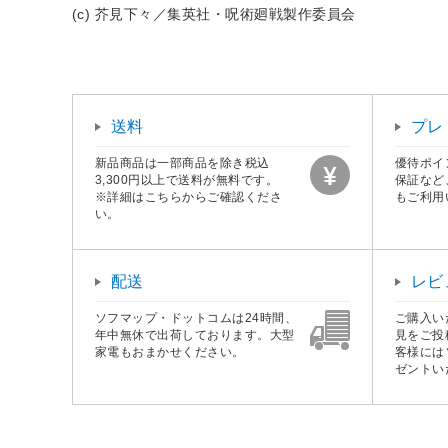
(c) 芥見下々／集英社・呪術廻戦製作委員会
送料
プレ
新品商品は一部商品を除き税込
優待ポイ
3,300円以上で送料が無料です。
保証など
※詳細はこちらからご確認くださ
もご利用
い。
配送
レビ
ソフマップ・ドットコムは24時間、
ご購入い
年中無休で出荷しております。大型
見をご投
家電もおまかせください。
客様には
ゼントい