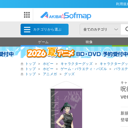
利用規
カテゴリから選ぶ
ゲーム
映像
トップ
＞
ホビー
＞
キャラクターグッズ
＞
キャラクターグ
トップ
＞
ホビー
＞
ゲーム・バラエティ・パズル
＞
バラエ
トップ
＞
アニメガ
＞
グッズ
キャ
呪
ve
新
登