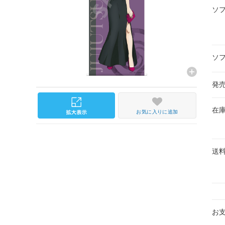
ソ
ソ
発
在
お気に入りに追加
送
お