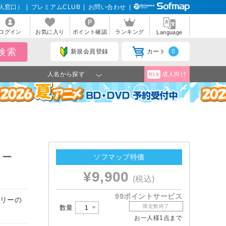
人窓口）
|
プレミアムCLUB
|
お問い合わせ
|
ログイン
お気に入り
ポイント確認
ランキング
Language
新規会員登録
カート
0
人名から探す
成人向け
R18
ィー
ソフマップ特価
¥9,900
(税込)
99ポイントサービス
トリーの
限定数終了
数量
お一人様1点まで