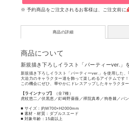
※ 予約商品をご注文されるお客様は、ご注文前に
商品の詳細
商品について
新規描き下ろしイラスト「パーティーver.
新規描き下ろしイラスト「パーティーver.」を使用した
大迫力のキャラクター達を飾って楽しめるアイテムです
この機会にぜひ、華やかにドレスアップしたキャラクタ
【ラインナップ】
（全7種）
虎杖悠二／伏黒恵／釘崎野薔薇／禪院真希／狗巻棘／パ
■ サイズ：約W700×H2000mm
■ 素材・材質：ダブルスエード
■ 対象年齢：15歳以上