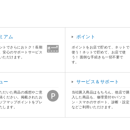
ミアム
ポイント
ントでさらにおトク！長期
ポイントをお店で貯めて、ネットで
、安心のサポートサービス
使う！ネットで貯めて、お店で使
いただけます。
う！ 面倒な手続きも一切不要で
す。
ュー
サービス＆サポート
ただいた商品の感想やご意
当社購入商品はもちろん、他店で購
稿ください。掲載されたお
入した商品も、修理受付やパソコ
ソフマップポイントをプレ
ン・スマホのサポート、診断・設定
たします。
などご利用いただけます。