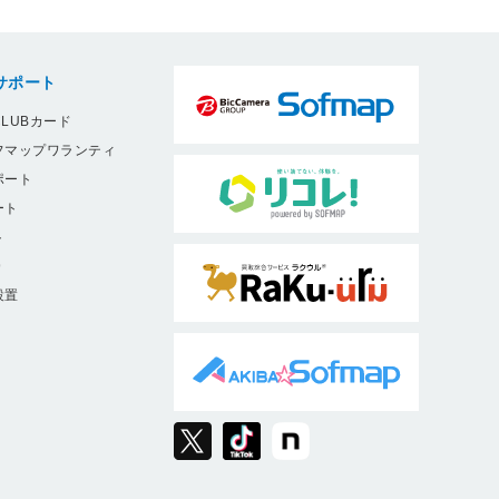
サポート
LUBカード
フマップワランティ
ポート
ート
ト
9
設置