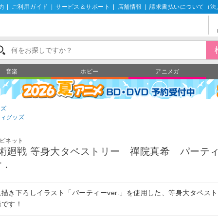
約
|
ご利用ガイド
|
サービス＆サポート
|
店舗情報
|
請求書払いについて（法
音楽
ホビー
アニメガ
ッズ
ティグッズ
ビネット
術廻戦 等身大タペストリー 禪院真希 パーテ
r．
規描き下ろしイラスト「パーティーver.」を使用した、等身大タペス
場です！