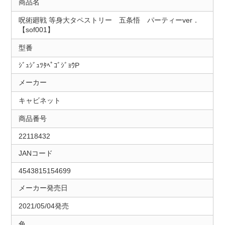
商品名
呪術廻戦 等身大タペストリー 五条悟 パーティーver．
【sof001】
型番
ｼﾞｭｼﾞｭﾂﾀﾍﾟｺﾞｼﾞｮｳP
メーカー
キャビネット
商品番号
22118432
JANコード
4543815154699
メーカー発売日
2021/05/04発売
色