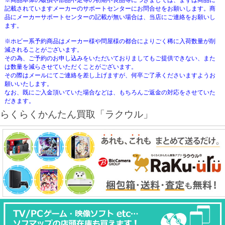
※商品本体の破損や部品不足等の初期不良品等につきましては、まずは商品に
記載されていますメーカーのサポートセンターにお問合せをお願いします。商
品にメーカーサポートセンターの記載が無い場合は、当店にご連絡をお願いし
ます。
※ホビー系予約商品はメーカー様や問屋様の都合によりごく稀に入荷数量が削
減されることがございます。
その為、ご予約のお申し込みをいただいておりましてもご提供できない、また
は数量を減らさせていただくことがございます。
その際はメールにてご連絡を差し上げますが、何卒ご了承くださいますようお
願いいたします。
なお、既にご入金頂いていた場合などは、もちろんご返金の対応をさせていた
だきます。
らくらくかんたん買取「ラクウル」