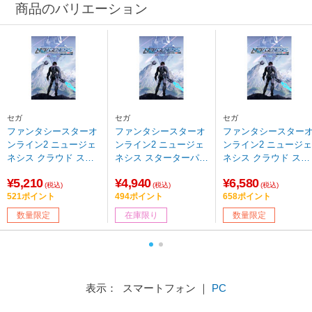
商品のバリエーション
セガ
セガ
セガ
ファンタシースターオ
ファンタシースターオ
ファンタシースター
ンライン2 ニュージェ
ンライン2 ニュージェ
ンライン2 ニュージェ
ネシス クラウド スタ
ネシス スターターパッ
ネシス クラウド スタ
ーターパッケージ 通常
ケージ 通常版 【PS4
ーターパッケージ リ
¥5,210
¥4,940
¥6,580
版 【Switchゲームソフ
ゲームソフト】
テッドエディション
(税込)
(税込)
(税込)
521ポイント
494ポイント
658ポイント
ト】【sof001】
【Switchゲームソフ
ト】【sof001】
数量限定
在庫限り
数量限定
表示： スマートフォン ｜
PC