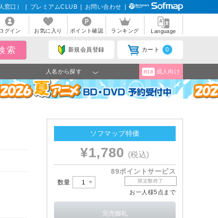
人窓口）
|
プレミアムCLUB
|
お問い合わせ
|
ログイン
お気に入り
ポイント確認
ランキング
Language
新規会員登録
カート
0
人名から探す
成人向け
R18
ソフマップ特価
¥1,780
(税込)
89ポイントサービス
限定数終了
数量
お一人様5点まで