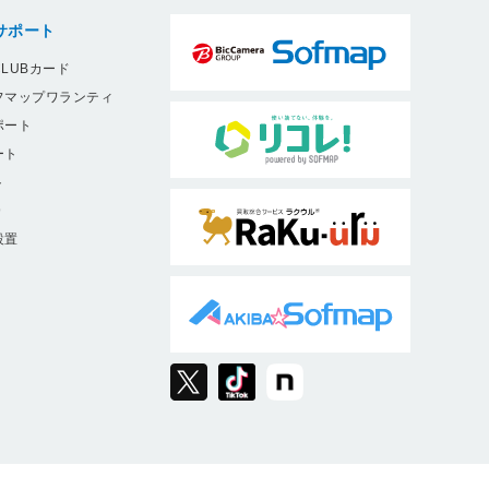
サポート
LUBカード
フマップワランティ
ポート
ート
ト
9
設置