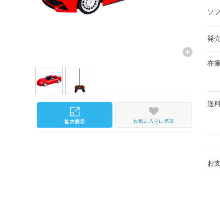
ソ
発
在
送
お気に入りに追加
お