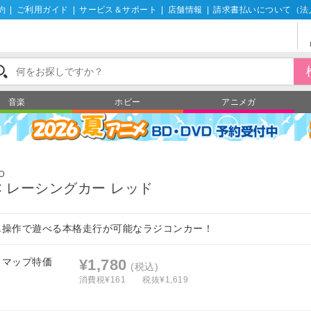
約
|
ご利用ガイド
|
サービス＆サポート
|
店舗情報
|
請求書払いについて（法
音楽
ホビー
アニメガ
D
C レーシングカー レッド
単操作で遊べる本格走行が可能なラジコンカー！
フマップ特価
¥1,780
(税込)
消費税¥161
税抜¥1,619