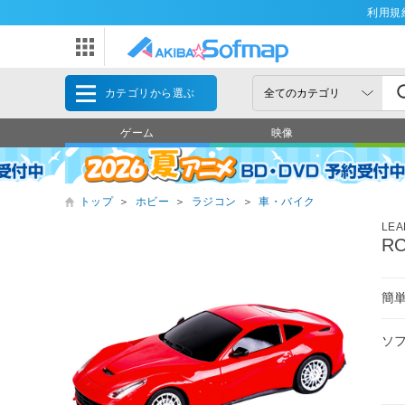
利用規
カテゴリから選ぶ
ゲーム
映像
トップ
＞
ホビー
＞
ラジコン
＞
車・バイク
LEA
R
簡
ソ