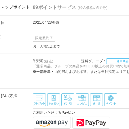
フマップポイント
89ポイントサービス
(税込価格の5％分)
売日
2021/04/23発売
庫
限定数終了
お一人様5点まで
料
¥550
送料グループ：
(税込)
通常商品
「通常商品」グループの商品を¥3,300以上のお買い物で無
※一部離島・山間部および北海道、または当社指定エリア
支払い方法
ご利用いただけるPay払い