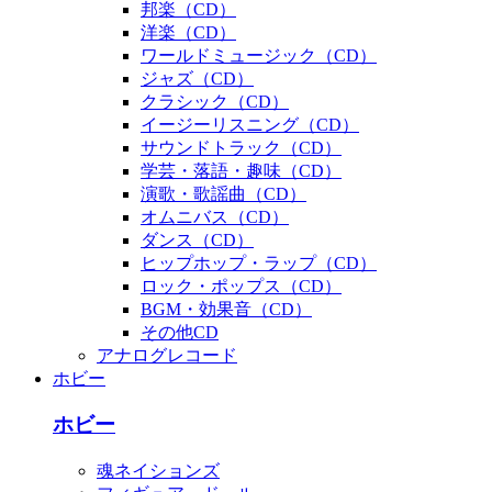
邦楽（CD）
洋楽（CD）
ワールドミュージック（CD）
ジャズ（CD）
クラシック（CD）
イージーリスニング（CD）
サウンドトラック（CD）
学芸・落語・趣味（CD）
演歌・歌謡曲（CD）
オムニバス（CD）
ダンス（CD）
ヒップホップ・ラップ（CD）
ロック・ポップス（CD）
BGM・効果音（CD）
その他CD
アナログレコード
ホビー
ホビー
魂ネイションズ