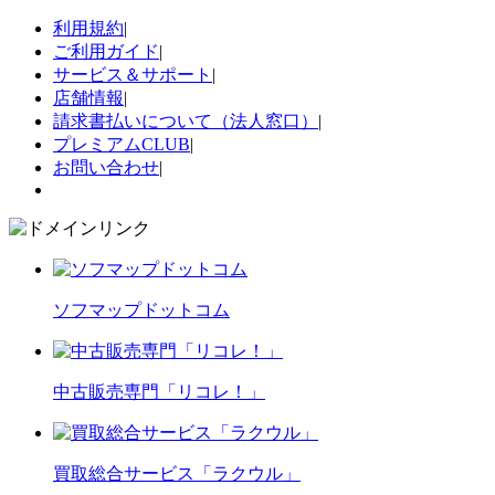
利用規約
|
ご利用ガイド
|
サービス＆サポート
|
店舗情報
|
請求書払いについて（法人窓口）
|
プレミアムCLUB
|
お問い合わせ
|
ソフマップドットコム
中古販売専門「リコレ！」
買取総合サービス「ラクウル」