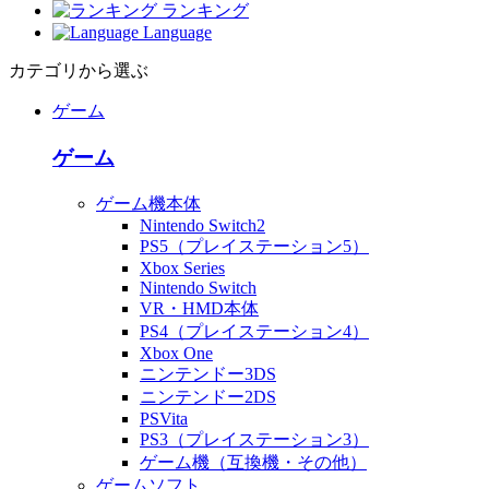
ランキング
Language
カテゴリから選ぶ
ゲーム
ゲーム
ゲーム機本体
Nintendo Switch2
PS5（プレイステーション5）
Xbox Series
Nintendo Switch
VR・HMD本体
PS4（プレイステーション4）
Xbox One
ニンテンドー3DS
ニンテンドー2DS
PSVita
PS3（プレイステーション3）
ゲーム機（互換機・その他）
ゲームソフト