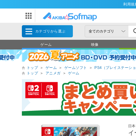
利用規
カテゴリから選ぶ
ゲーム
映像
トップ
＞
ゲーム
＞
ゲームソフト
＞
PS4（プレイステーショ
トップ
＞
アニメガ
＞
ゲーム
日本
イ