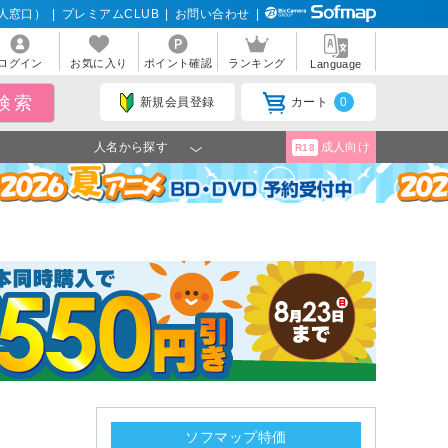
人窓口）
|
プレミアムCLUB
|
お問い合わせ
|
ログイン
お気に入り
ポイント確認
ランキング
Language
新規会員登録
カート
0
人名から探す
成人向け
R18
】
ソフマップ特価