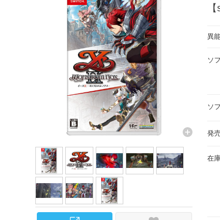
【s
異
ソ
ソ
発
在