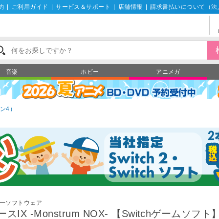
約
|
ご利用ガイド
|
サービス＆サポート
|
店舗情報
|
請求書払いについて（法
音楽
ホビー
アニメガ
ン4）
一ソフトウェア
ースIX -Monstrum NOX- 【Switchゲームソフト