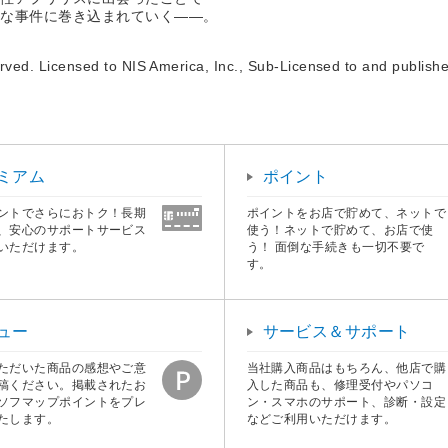
妙な事件に巻き込まれていく――。
rved. Licensed to NIS America, Inc., Sub-Licensed to and publishe
ミアム
ポイント
ントでさらにおトク！長期
ポイントをお店で貯めて、ネットで
、安心のサポートサービス
使う！ネットで貯めて、お店で使
いただけます。
う！ 面倒な手続きも一切不要で
す。
ュー
サービス＆サポート
ただいた商品の感想やご意
当社購入商品はもちろん、他店で購
稿ください。掲載されたお
入した商品も、修理受付やパソコ
ソフマップポイントをプレ
ン・スマホのサポート、診断・設定
たします。
などご利用いただけます。