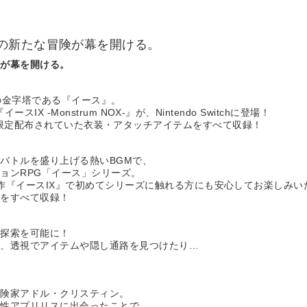
の新たな冒険が幕を開ける。
険が幕を開ける。
の金字塔である『イース』。
IX -Monstrum NOX-』が、Nintendo Switchに登場！
で個別に販売・限定配布されていた衣装・アタッチアイテムをすべて収録！
バトルを盛り上げる熱いBGMで、
ョンRPG「イース」シリーズ。
作『イースIX』で初めてシリーズに触れる方にも安心してお楽しみい
ムをすべて収録！
ド探索を可能に！
り、透視でアイテムや隠し通路を見つけたり…
冒険家アドル・クリスティン。
女性アプリリスに出会ったことで