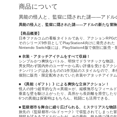
商品について
異能の怪人と、監獄に隠された謎――アドル
異能の怪人と、監獄に隠された謎――アドルの新たな冒
【商品概要】
日本ファルコムの看板タイトルであり、アクションRPG
そのシリーズ9作目としてPlayStation4向けに発売された『イース
Nintendo Switch版には、PlayStation4版
■ 衣装・アタッチアイテムをすべて収録！
シンプルかつ爽快なバトル、明快でドラマチックな物語、
男女問わず国内外のユーザーから高い評価を受けるアクシ
ナンバリングはあるものの1作完結のスタイルなので、本
個別に販売・限定配布されていた衣装やアタッチアイテ
■ 《異能（ギフト）》による爽快な立体アクション！
怪人の持つ超常的な力≪異能≫が、縦横無尽なフィール
垂直な壁を駆け上がったり、高所から長距離を滑空した
6つの異能は探索時はもちろん、戦闘にも活用できる。
■ 監獄都市を舞台に繰り広げられる、ミステリアスな物語
旅先の《監獄都市バルドゥーク》で収監されてしまった
脱獄を試みるアドルだったが、その最中、銃を持つ謎の