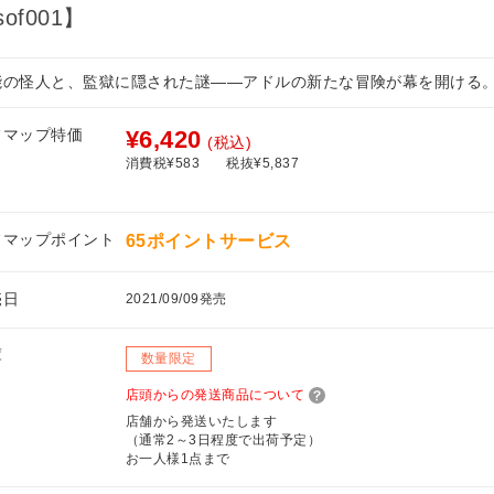
of001】
能の怪人と、監獄に隠された謎――アドルの新たな冒険が幕を開ける
フマップ特価
¥6,420
(税込)
消費税¥583
税抜¥5,837
フマップポイント
65ポイントサービス
売日
2021/09/09発売
庫
数量限定
店頭からの発送商品について
店舗から発送いたします
（通常2～3日程度で出荷予定）
お一人様1点まで