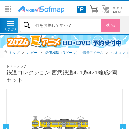
トップ
＞
ホビー
＞
鉄道模型（Nゲージ）・情景アイテム
＞
ジオコレ（
トミーテック
鉄道コレクション 西武鉄道401系421編成2両
セット