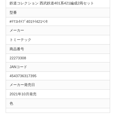
鉄道コレクション 西武鉄道401系421編成2両セット
型番
#ﾃﾂｺﾚｾｲﾌﾞ401ｹｲ421ﾍﾝｾ
メーカー
トミーテック
商品番号
22273308
JANコード
4543736317395
メーカー発売日
2021年10月発売
色