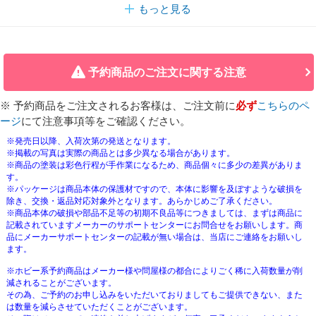
もっと見る
予約商品のご注文に関する注意
※ 予約商品をご注文されるお客様は、ご注文前に
必ず
こちらのペ
ージ
にて注意事項等をご確認ください。
※発売日以降、入荷次第の発送となります。
※掲載の写真は実際の商品とは多少異なる場合があります。
※商品の塗装は彩色行程が手作業になるため、商品個々に多少の差異がありま
す。
※パッケージは商品本体の保護材ですので、本体に影響を及ぼすような破損を
除き、交換・返品対応対象外となります。あらかじめご了承ください。
※商品本体の破損や部品不足等の初期不良品等につきましては、まずは商品に
記載されていますメーカーのサポートセンターにお問合せをお願いします。商
品にメーカーサポートセンターの記載が無い場合は、当店にご連絡をお願いし
ます。
※ホビー系予約商品はメーカー様や問屋様の都合によりごく稀に入荷数量が削
減されることがございます。
その為、ご予約のお申し込みをいただいておりましてもご提供できない、また
は数量を減らさせていただくことがございます。