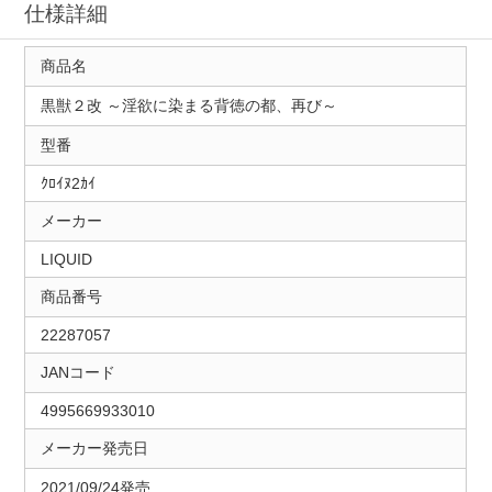
仕様詳細
商品名
黒獣２改 ～淫欲に染まる背徳の都、再び～
型番
ｸﾛｲﾇ2ｶｲ
メーカー
LIQUID
商品番号
22287057
JANコード
4995669933010
メーカー発売日
2021/09/24発売