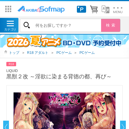
トップ
＞
R18 アダルト
＞
PCゲーム
＞
PCゲーム
R18
LIQUID
黒獣２改 ～淫欲に染まる背徳の都、再び～