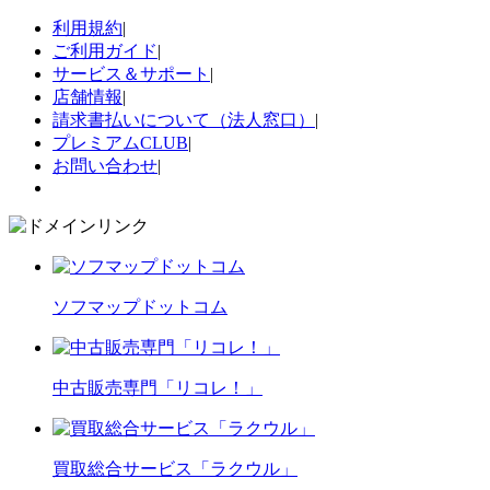
利用規約
|
ご利用ガイド
|
サービス＆サポート
|
店舗情報
|
請求書払いについて（法人窓口）
|
プレミアムCLUB
|
お問い合わせ
|
ソフマップドットコム
中古販売専門「リコレ！」
買取総合サービス「ラクウル」