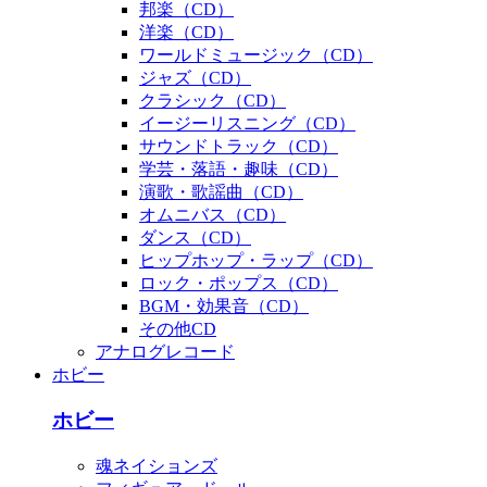
邦楽（CD）
洋楽（CD）
ワールドミュージック（CD）
ジャズ（CD）
クラシック（CD）
イージーリスニング（CD）
サウンドトラック（CD）
学芸・落語・趣味（CD）
演歌・歌謡曲（CD）
オムニバス（CD）
ダンス（CD）
ヒップホップ・ラップ（CD）
ロック・ポップス（CD）
BGM・効果音（CD）
その他CD
アナログレコード
ホビー
ホビー
魂ネイションズ