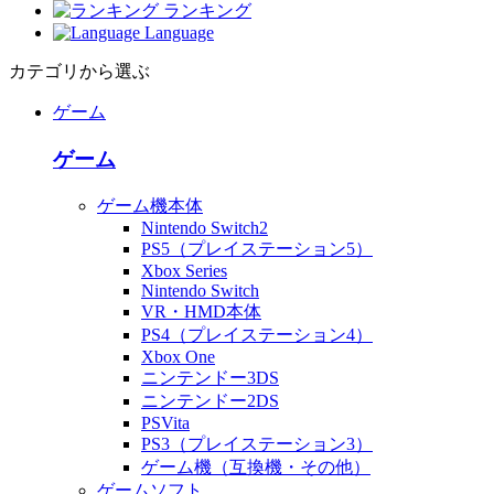
ランキング
Language
カテゴリから選ぶ
ゲーム
ゲーム
ゲーム機本体
Nintendo Switch2
PS5（プレイステーション5）
Xbox Series
Nintendo Switch
VR・HMD本体
PS4（プレイステーション4）
Xbox One
ニンテンドー3DS
ニンテンドー2DS
PSVita
PS3（プレイステーション3）
ゲーム機（互換機・その他）
ゲームソフト