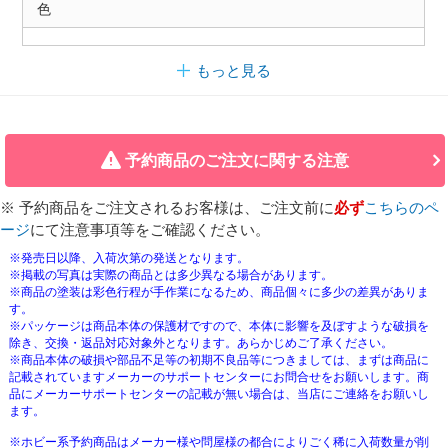
色
もっと見る
予約商品のご注文に関する注意
※ 予約商品をご注文されるお客様は、ご注文前に
必ず
こちらのペ
ージ
にて注意事項等をご確認ください。
※発売日以降、入荷次第の発送となります。
※掲載の写真は実際の商品とは多少異なる場合があります。
※商品の塗装は彩色行程が手作業になるため、商品個々に多少の差異がありま
す。
※パッケージは商品本体の保護材ですので、本体に影響を及ぼすような破損を
除き、交換・返品対応対象外となります。あらかじめご了承ください。
※商品本体の破損や部品不足等の初期不良品等につきましては、まずは商品に
記載されていますメーカーのサポートセンターにお問合せをお願いします。商
品にメーカーサポートセンターの記載が無い場合は、当店にご連絡をお願いし
ます。
※ホビー系予約商品はメーカー様や問屋様の都合によりごく稀に入荷数量が削