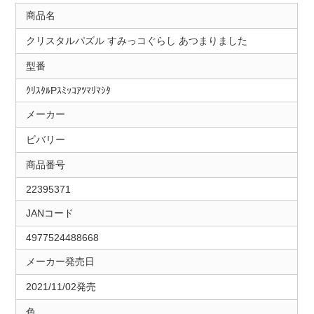
商品名
クリスタルパズル すみっコぐらし あつまりました
型番
ｸﾘｽﾀﾙPｽﾐｯｺｱﾂﾏﾘﾏｼﾀ
メーカー
ビバリー
商品番号
22395371
JANコード
4977524488668
メーカー発売日
2021/11/02発売
色