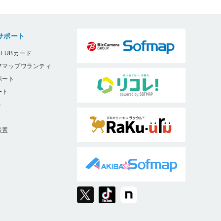
サポート
LUBカード
フマップワランティ
ポート
ート
ト
9
設置