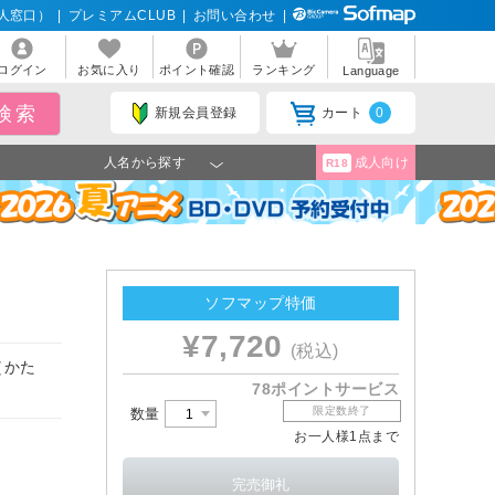
人窓口）
|
プレミアムCLUB
|
お問い合わせ
|
ログイン
お気に入り
ポイント確認
ランキング
Language
新規会員登録
カート
0
人名から探す
成人向け
R18
ソフマップ特価
¥7,720
(税込)
（かた
78ポイントサービス
限定数終了
数量
お一人様1点まで