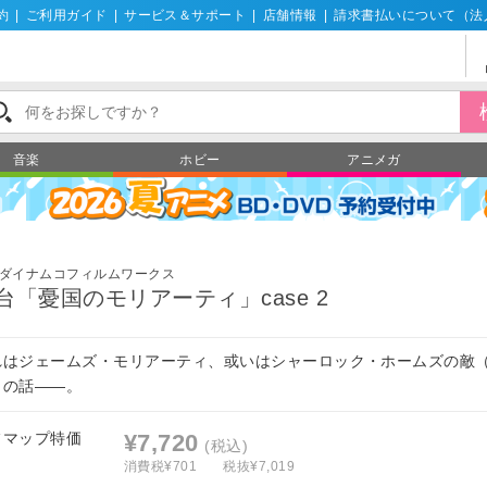
約
|
ご利用ガイド
|
サービス＆サポート
|
店舗情報
|
請求書払いについて（法
音楽
ホビー
アニメガ
ダイナムコフィルムワークス
台「憂国のモリアーティ」case 2
れはジェームズ・モリアーティ、或いはシャーロック・ホームズの敵
）の話――。
フマップ特価
¥7,720
(税込)
消費税¥701
税抜¥7,019