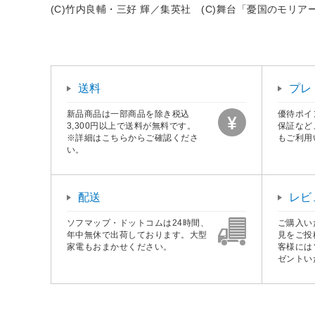
(C)竹内良輔・三好 輝／集英社 (C)舞台「憂国のモリ
送料
プレ
新品商品は一部商品を除き税込
優待ポイ
3,300円以上で送料が無料です。
保証など
※詳細はこちらからご確認くださ
もご利用
い。
配送
レビ
ソフマップ・ドットコムは24時間、
ご購入い
年中無休で出荷しております。大型
見をご投
家電もおまかせください。
客様には
ゼントい