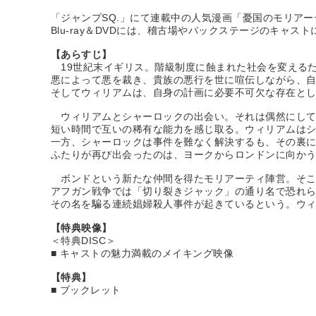
「ジャンプSQ.」にて連載中の人気漫画「憂国のモリアー
Blu-ray＆DVDには、稽古場やバックステージのキャ
【あらすじ】
19世紀末イギリス。階級制度に蝕まれた社会を変えるた
悪によって悪を裁き、貴族の悪行を世に喧伝しながら、
そしてウィリアムは、自身の計画に必要不可欠な存在と
ウィリアムとシャーロックの出会い。それは偶然にして
短い時間で互いの稀有な能力を感じ取る。ウィリアムは
一方、シャーロックは事件を難なく解決するも、その裏
ふたりが再び出会ったのは、ヨークからロンドンに向か
ボンドという新たな仲間を得たモリアーティ陣営。そこ
アフガン戦争では「切り裂きジャック」の通り名で恐れ
その名を騙る連続娼婦殺人事件が起きているという。ウ
【特典映像】
＜特典DISC＞
■ キャストの魅力満載のメイキング映像
【特典】
■ ブックレット