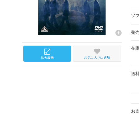
ソ
発
在
お気に入りに追加
送
お