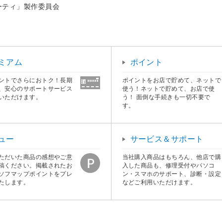
アーティ」製作委員会
ミアム
ポイント
ントでさらにおトク！長期
ポイントをお店で貯めて、ネットで
、安心のサポートサービス
使う！ネットで貯めて、お店で使
いただけます。
う！ 面倒な手続きも一切不要で
す。
ュー
サービス＆サポート
ただいた商品の感想やご意
当社購入商品はもちろん、他店で購
稿ください。掲載されたお
入した商品も、修理受付やパソコ
ソフマップポイントをプレ
ン・スマホのサポート、診断・設定
たします。
などご利用いただけます。