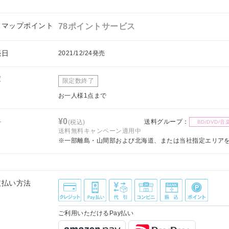
フマップポイント
78ポイントサービス
売日
2021/12/24発売
庫
限定数終了
お一人様1点まで
料
¥0
送料グループ：
(税込)
BD/DVD/音
送料無料キャンペーン適用中
※一部離島・山間部および北海道、または当社指定エリア
支払い方法
ご利用いただけるPay払い