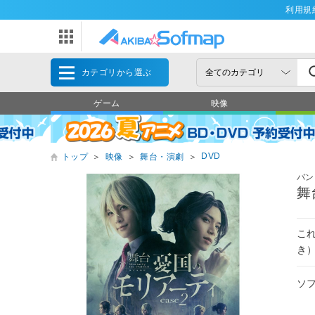
利用規
カテゴリから選ぶ
ゲーム
映像
DVD
トップ
＞
映像
＞
舞台・演劇
＞
バン
舞
こ
き
ソ