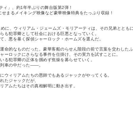
ティ」、約1年半ぶりの舞台版第2弾！
ストにせまるメイキング映像など豪華映像特典をたっぷり収録！
めに、ウィリアム・ジェームズ・モリアーティは、その兄弟とともに
自らも犯罪卿として社会における巨悪となっていく。
して、悪を暴く探偵シャーロック・ホームズを選んだ。
運命的なものだった。豪華客船のらせん階段の前で言葉を交わした
シャーロックにさらなる事件を仕掛け、その実力を試すことに。
にいる犯罪卿の正体を掴めず焦燥を募らせていく。
う列車の中だった――。
にウィリアムたちの恩師でもあるジャックがやってくる。
られたジャックだが、
ィリアムたちはその真相解明に動き出す。