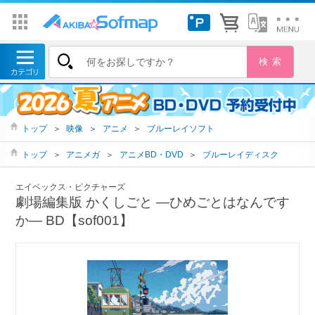
トップ
＞
映像
＞
アニメ
＞
ブルーレイソフト
トップ
＞
アニメガ
＞
アニメBD・DVD
＞
ブルーレイディスク
エイベックス・ピクチャーズ
劇場編集版 かくしごと ―ひめごとはなんです
か― BD【sof001】