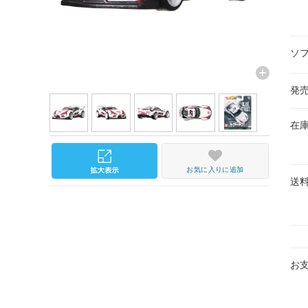
ソ
発
在
お気に入りに追加
送
お