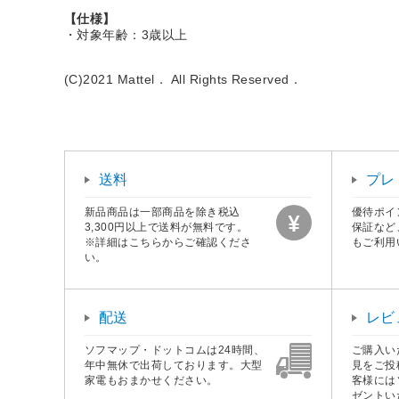
【仕様】
・対象年齢：3歳以上
(C)2021 Mattel． All Rights Reserved．
送料
プレ
新品商品は一部商品を除き税込
優待ポイ
3,300円以上で送料が無料です。
保証など
※詳細はこちらからご確認くださ
もご利用
い。
配送
レビ
ソフマップ・ドットコムは24時間、
ご購入い
年中無休で出荷しております。大型
見をご投
家電もおまかせください。
客様には
ゼントい