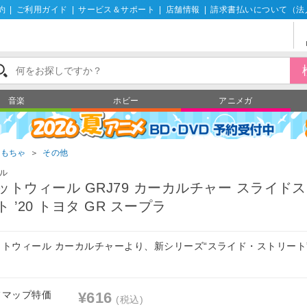
約
|
ご利用ガイド
|
サービス＆サポート
|
店舗情報
|
請求書払いについて（法
音楽
ホビー
アニメガ
おもちゃ
＞
その他
ル
ットウィール GRJ79 カーカルチャー スライド
ト ’20 トヨタ GR スープラ
ットウィール カーカルチャーより、新シリーズ“スライド・ストリート
！
フマップ特価
¥616
(税込)