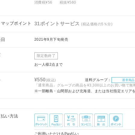
消費税¥56
税抜¥560
フマップポイント
31ポイントサービス
(税込価格の5％分)
売日
2021年9月下旬発売
庫
限定数終了
お一人様2点まで
料
¥550
送料グループ：
(税込)
通常商品
「通常商品」グループの商品を¥3,300以上のお買い物で無
※一部離島・山間部および北海道、または当社指定エリア
支払い方法
ご利用いただけるPay払い