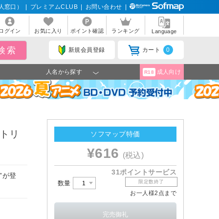
人窓口）
|
プレミアムCLUB
|
お問い合わせ
|
ログイン
お気に入り
ポイント確認
ランキング
Language
新規会員登録
カート
0
人名から探す
成人向け
R18
ストリ
ソフマップ特価
¥616
(税込)
31ポイントサービス
”が登
限定数終了
数量
お一人様2点まで