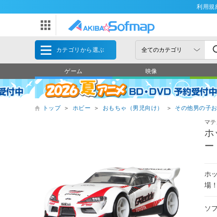
利用規
カテゴリから選ぶ
ゲーム
映像
トップ
＞
ホビー
＞
おもちゃ（男児向け）
＞
その他男の子
マテ
ホ
ー
ホ
場
ソ