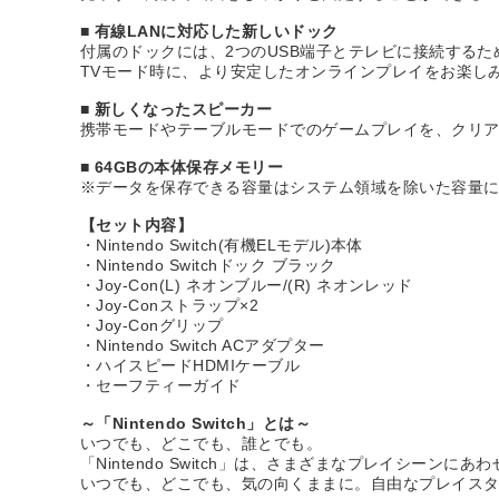
■ 有線LANに対応した新しいドック
付属のドックには、2つのUSB端子とテレビに接続するた
TVモード時に、より安定したオンラインプレイをお楽し
■ 新しくなったスピーカー
携帯モードやテーブルモードでのゲームプレイを、クリ
■ 64GBの本体保存メモリー
※データを保存できる容量はシステム領域を除いた容量
【セット内容】
・Nintendo Switch(有機ELモデル)本体
・Nintendo Switchドック ブラック
・Joy-Con(L) ネオンブルー/(R) ネオンレッド
・Joy-Conストラップ×2
・Joy-Conグリップ
・Nintendo Switch ACアダプター
・ハイスピードHDMIケーブル
・セーフティーガイド
～「Nintendo Switch」とは～
いつでも、どこでも、誰とでも。
「Nintendo Switch」は、さまざまなプレイシーン
いつでも、どこでも、気の向くままに。自由なプレイス