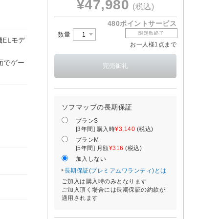
¥47,980
(税込)
480ポイントサービス
限定数終了
数量
有機ELモデ
お一人様1点まで
面でゲー
ソフマップの長期保証
プランS
[3年間] 購入時
¥3,140
(税込)
プランM
[5年間] 月額
¥316
(税込)
加入しない
長期保証(プレミアムワランティ)とは
ご加入は購入時のみとなります
ご加入頂く場合には長期保証の約款が
適用されます