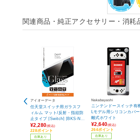
関連商品・純正アクセサリー・消耗
Nakabayashi
アイオーデータ
ニンテンドースイッチ有
任天堂スイッチ用ガラスフ
Lモデル用シリコンカバ
ィルム マット/反射・指紋防
離式ホワイト
止タイプ [Switch] [BKS-NS
¥2,640
M3F] 【ビックカメラグルー
¥2,280
(税込)
(税込)
264ポイント
プオリジナル】
228ポイント
在庫あり
在庫あり