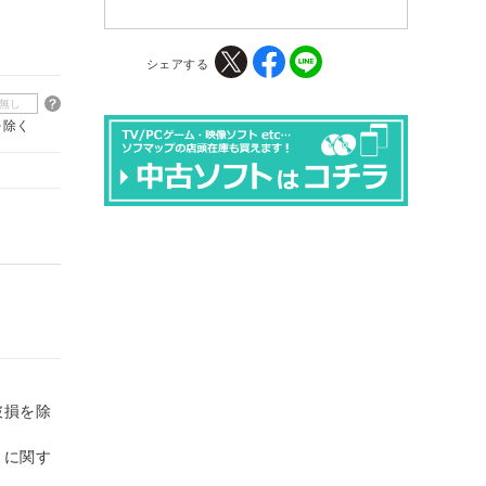
シェアする
無し
を除く
破損を除
トに関す