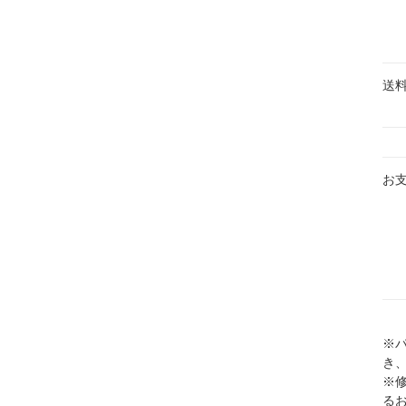
送
お
※
き
※
る