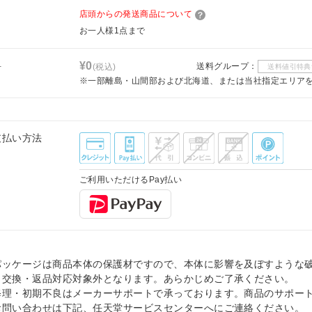
店頭からの発送商品について
お一人様1点まで
料
¥0
送料グループ：
(税込)
送料値引特典
※一部離島・山間部および北海道、または当社指定エリア
支払い方法
ご利用いただけるPay払い
パッケージは商品本体の保護材ですので、本体に影響を及ぼすような
、交換・返品対応対象外となります。あらかじめご了承ください。
修理・初期不良はメーカーサポートで承っております。商品のサポー
お問い合わせは下記、任天堂サービスセンターへにご連絡ください。