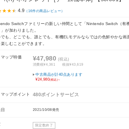
4.9
（16件の商品レビュー）
ntendo Switchファミリーの新しい仲間として「Nintendo Switch（
）」が加わりました。
つでも、どこでも、誰とでも、有機ELモデルならではの色鮮やかな画
を楽しむことができます。
フマップ特価
¥47,980
(税込)
消費税¥4,361
税抜¥43,619
中古商品が計40点あります
¥24,980
(税込)～
フマップポイント
480ポイントサービス
売日
2021/10/08発売
庫
限定数終了