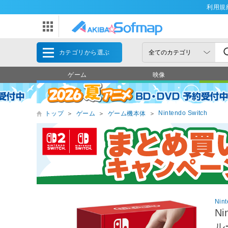
利用規
カテゴリから選ぶ
ゲーム
映像
Nintendo Switch
トップ
＞
ゲーム
＞
ゲーム機本体
＞
Nin
Ni
ル