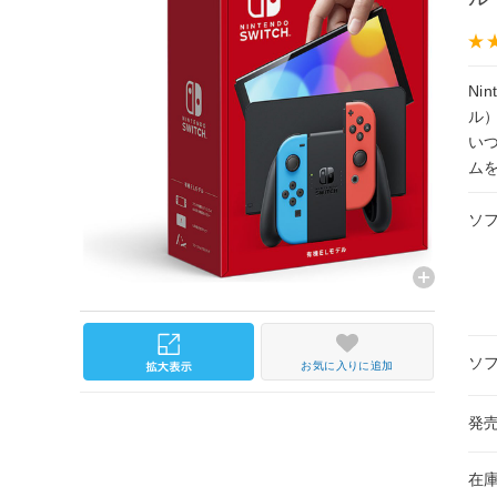
Ni
ル
い
ム
ソ
ソ
お気に入りに追加
発
在