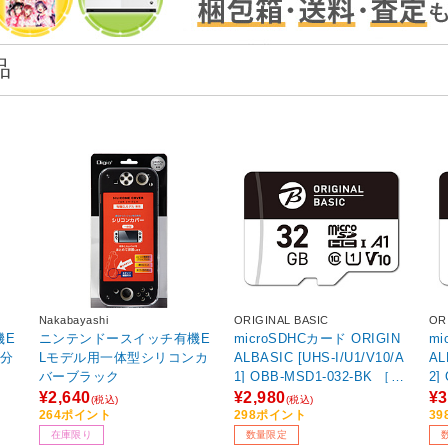
品
Nakabayashi
ORIGINAL BASIC
OR
機E
ニンテンドースイッチ有機E
microSDHCカード ORIGIN
mi
ー分
Lモデル用一体型シリコンカ
ALBASIC [UHS-I/U1/V10/A
AL
バーブラック
1] OBB-MSD1-032-BK ［Cl
2] OBB-MSD1-064-BK ［Cl
ass10 /32GB］ 【sof001】
as
¥2,640
¥2,980
¥3
(税込)
(税込)
264ポイント
298ポイント
3
在庫限り
数量限定