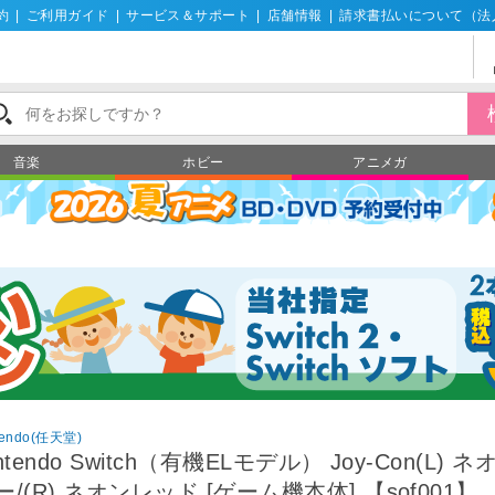
約
|
ご利用ガイド
|
サービス＆サポート
|
店舗情報
|
請求書払いについて（法
音楽
ホビー
アニメガ
tendo(任天堂)
ntendo Switch（有機ELモデル） Joy-Con(L) 
ー/(R) ネオンレッド [ゲーム機本体] 【sof001】