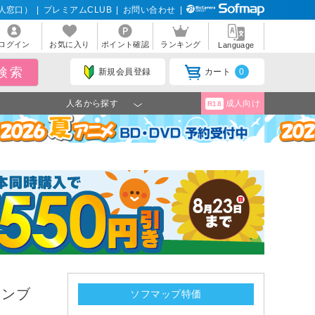
人窓口）
|
プレミアムCLUB
|
お問い合わせ
|
ログイン
お気に入り
ポイント確認
ランキング
Language
新規会員登録
カート
0
人名から探す
成人向け
R18
ネオンブ
ソフマップ特価