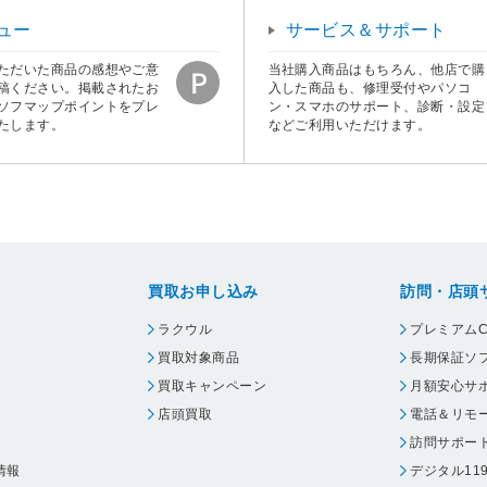
ュー
サービス＆サポート
ただいた商品の感想やご意
当社購入商品はもちろん、他店で購
稿ください。掲載されたお
入した商品も、修理受付やパソコ
ソフマップポイントをプレ
ン・スマホのサポート、診断・設定
たします。
などご利用いただけます。
買取お申し込み
訪問・店頭
ラクウル
プレミアムC
買取対象商品
長期保証ソ
買取キャンペーン
月額安心サ
店頭買取
電話＆リモ
訪問サポー
情報
デジタル11