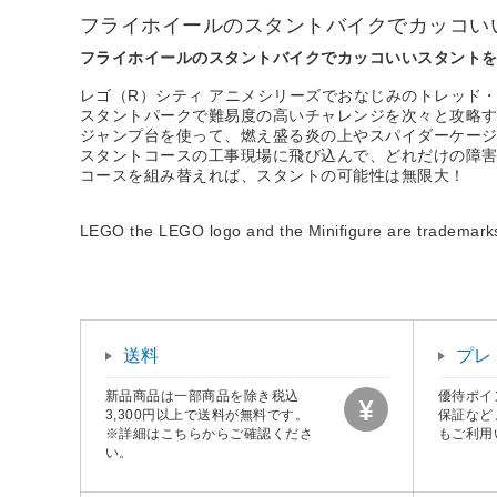
フライホイールのスタントバイクでカッコい
フライホイールのスタントバイクでカッコいいスタント
レゴ（R）シティ アニメシリーズでおなじみのトレッド
スタントパークで難易度の高いチャレンジを次々と攻略
ジャンプ台を使って、燃え盛る炎の上やスパイダーケー
スタントコースの工事現場に飛び込んで、どれだけの障
コースを組み替えれば、スタントの可能性は無限大！
LEGO the LEGO logo and the Minifigure are tradema
送料
プレ
新品商品は一部商品を除き税込
優待ポイ
3,300円以上で送料が無料です。
保証など
※詳細はこちらからご確認くださ
もご利用
い。