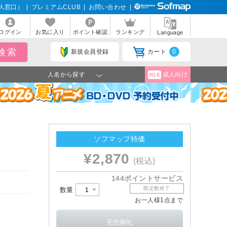
人窓口）
|
プレミアムCLUB
|
お問い合わせ
|
ログイン
お気に入り
ポイント確認
ランキング
Language
新規会員登録
カート
0
人名から探す
成人向け
R18
ソフマップ特価
¥2,870
(税込)
144ポイントサービス
限定数終了
数量
お一人様1点まで