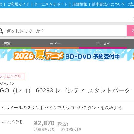
約
|
ご利用ガイド
|
サービス＆サポート
|
店舗情報
|
請求書払いについて（法
音楽
ホビー
アニメガ
ィ
ラッピング可
ジャパン
EGO（レゴ） 60293 レゴシティ スタントパーク
ライホイールのスタントバイクでカッコいいスタントを決めよう！
フマップ特価
¥2,870
(税込)
消費税¥260
税抜¥2,610