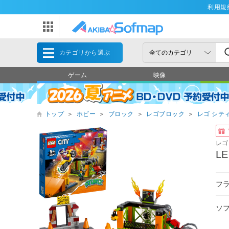
利用規
カテゴリから選ぶ
ゲーム
映像
トップ
＞
ホビー
＞
ブロック
＞
レゴブロック
＞
レゴ シテ
レゴ
L
フ
ソ