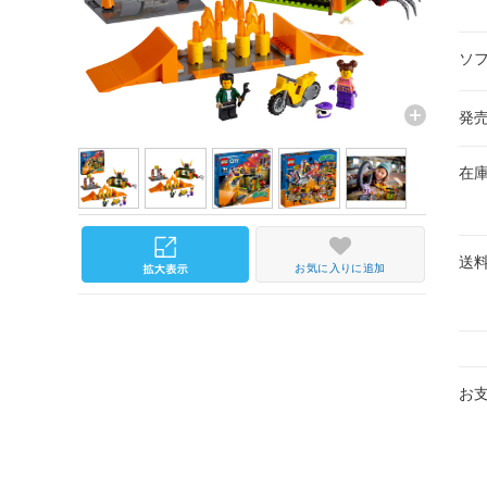
ソ
発
在
送
お気に入りに追加
お