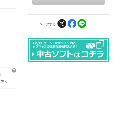
シェアする
料
を除く