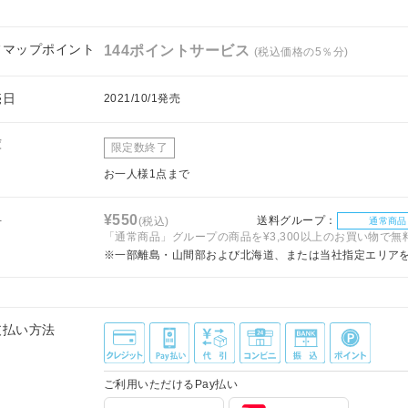
フマップポイント
144ポイントサービス
(税込価格の5％分)
売日
2021/10/1発売
庫
限定数終了
お一人様1点まで
料
¥550
送料グループ：
(税込)
通常商品
「通常商品」グループの商品を¥3,300以上のお買い物で無
※一部離島・山間部および北海道、または当社指定エリア
支払い方法
ご利用いただけるPay払い