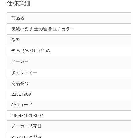
仕様詳細
商品名
鬼滅の刃 剣士の道 禰豆子カラー
型番
#ｷﾒﾂ_ｹﾝｼﾉﾐﾁ_ﾈｽﾞｺC
メーカー
タカラトミー
商品番号
22814908
JANコード
4904810203094
メーカー発売日
2022/01/29発売