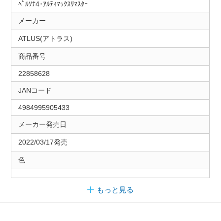
ﾍﾟﾙｿﾅ4･ｱﾙﾃｨﾏｯｸｽﾘﾏｽﾀｰ
メーカー
ATLUS(アトラス)
商品番号
22858628
JANコード
4984995905433
メーカー発売日
2022/03/17発売
色
もっと見る