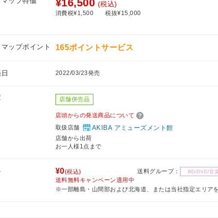
フマップ特価
¥16,500
(税込)
消費税¥1,500
税抜¥15,000
フマップポイント
165ポイントサービス
売日
2022/03/23発売
庫
店舗併売品
店頭からの発送商品について
取扱店舗
AKIBA アミューズメント館
店舗から出荷
お一人様1点まで
料
¥0
送料グループ：
(税込)
BD/DVD/音
送料無料キャンペーン適用中
※一部離島・山間部および北海道、または当社指定エリア