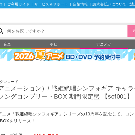
約
|
ご利用ガイド
|
サービス＆サポート
|
店舗情報
|
請求書払いについて（法
音楽
ホビー
アニメガ
グレコード
アニメーション）/ 戦姫絶唱シンフォギア キャラ
ソングコンプリートBOX 期間限定盤 【sof001】
Vアニメ「戦姫絶唱シンフォギア」シリーズの10周年を記念して、コン
-BOXをリリース！