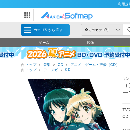
利用規
カテゴリから選ぶ
ゲーム
映像
トップ
＞
音楽
＞
CD
＞
アニメ・ゲーム・声優（CD）
CD
トップ
＞
アニメガ
＞
キン
（
ー
T
CD