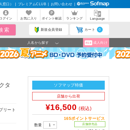
人窓口）
|
プレミアムCLUB
|
お問い合わせ
|
ログイン
お気に入り
ポイント確認
ランキング
Language
新規会員登録
カート
0
人名から探す
成人向け
R18
クタ
ソフマップ特価
店舗から出荷
¥16,500
(税込)
プリート
165ポイントサービス
店舗併売品
数量