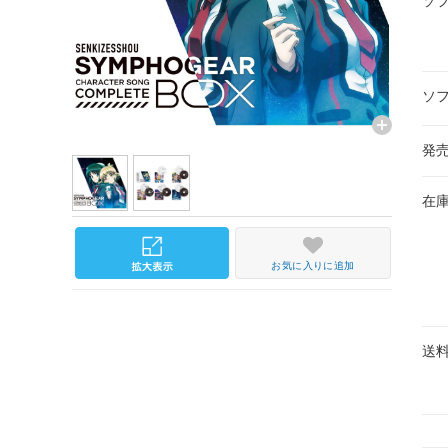
ソ
ソ
発
在
お気に入りに追加
送