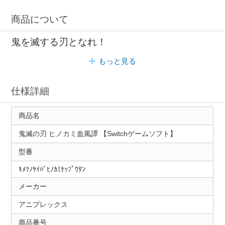
商品について
鬼を滅する刃となれ！
もっと見る
仕様詳細
商品名
鬼滅の刃 ヒノカミ血風譚 【Switchゲームソフト】
型番
ｷﾒﾂﾉﾔｲﾊﾞﾋﾉｶﾐｹｯﾌﾟｳﾀﾝ
メーカー
アニプレックス
商品番号