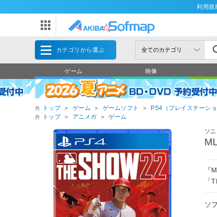
利用規
カテゴリから選ぶ
ゲーム
映像
トップ
＞
ゲーム
＞
ゲームソフト
＞
PS4（プレイステーショ
トップ
＞
アニメガ
＞
ゲーム
ソニ
M
『M
「T
ソ