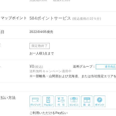
フマップポイント
584ポイントサービス
(税込価格の10％分)
売日
2022/04/05発売
庫
限定数終了
お一人様1点まで
料
¥0
送料グループ：
(税込)
通常商品
送料無料キャンペーン適用中
※一部離島・山間部および北海道、または当社指定エリア
支払い方法
ご利用いただけるPay払い