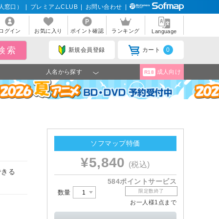
人窓口）
|
プレミアムCLUB
|
お問い合わせ
|
ログイン
お気に入り
ポイント確認
ランキング
Language
新規会員登録
カート
0
人名から探す
成人向け
R18
】
ソフマップ特価
¥5,840
(税込)
できる
584ポイントサービス
限定数終了
数量
お一人様1点まで