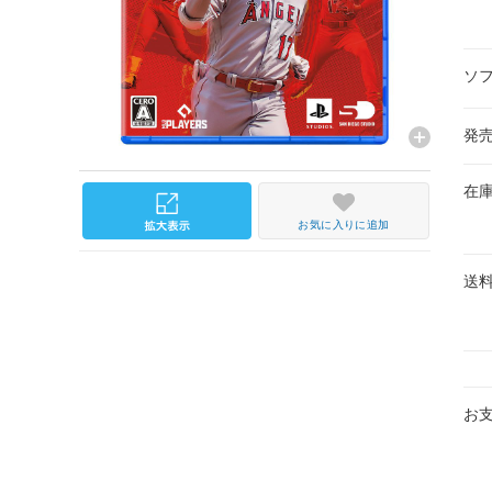
ソ
発
在
お気に入りに追加
送
お