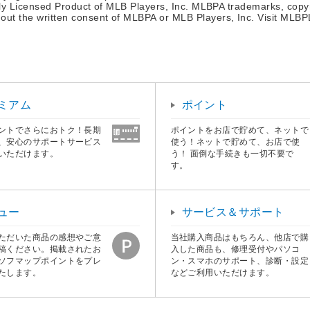
ally Licensed Product of MLB Players, Inc. MLBPA trademarks, copyr
ut the written consent of MLBPA or MLB Players, Inc. Visit MLBP
ミアム
ポイント
ントでさらにおトク！長期
ポイントをお店で貯めて、ネットで
、安心のサポートサービス
使う！ネットで貯めて、お店で使
いただけます。
う！ 面倒な手続きも一切不要で
す。
ュー
サービス＆サポート
ただいた商品の感想やご意
当社購入商品はもちろん、他店で購
稿ください。掲載されたお
入した商品も、修理受付やパソコ
ソフマップポイントをプレ
ン・スマホのサポート、診断・設定
たします。
などご利用いただけます。