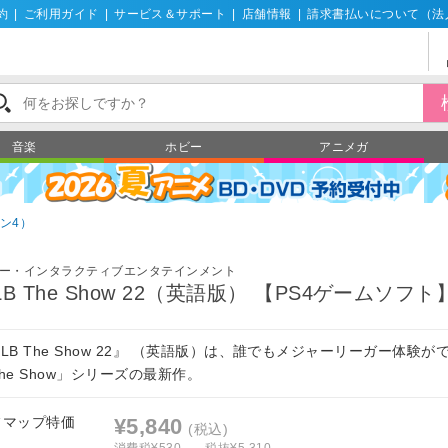
約
|
ご利用ガイド
|
サービス＆サポート
|
店舗情報
|
請求書払いについて（法
音楽
ホビー
アニメガ
ン4）
ー・インタラクティブエンタテインメント
LB The Show 22（英語版） 【PS4ゲームソフト
LB The Show 22』 （英語版）は、誰でもメジャーリーガー体験が
he Show」シリーズの最新作。
フマップ特価
¥5,840
(税込)
消費税¥530
税抜¥5,310