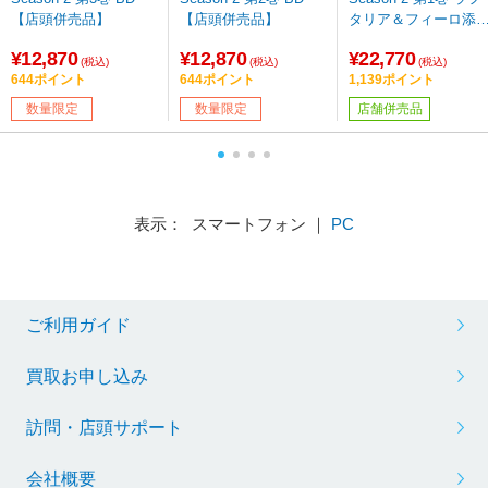
【店頭併売品】
【店頭併売品】
タリア＆フィーロ添
寝シーツ付き完全数
¥12,870
¥12,870
¥22,770
限定版 BD
(税込)
(税込)
(税込)
644ポイント
644ポイント
1,139ポイント
数量限定
数量限定
店舗併売品
表示： スマートフォン ｜
PC
ご利用ガイド
買取お申し込み
訪問・店頭サポート
会社概要