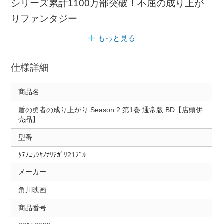
シリーズ累計1100万部突破！不屈の成り上が
りファンタジー
もっと見る
仕様詳細
商品名
盾の勇者の成り上がり Season 2 第1巻 通常版 BD【店頭併
売品】
型番
ﾀﾃﾉﾕｳｼﾔﾉﾅﾘｱｶﾞﾘ21ﾌﾞﾙ
メーカー
角川映画
商品番号