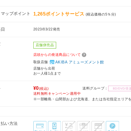
フマップポイント
1,265ポイントサービス
(税込価格の5％分)
売日
2023/03/22発売
庫
店舗併売品
店頭からの発送商品について
取扱店舗
AKIBA アミューズメント館
店舗から出荷
お一人様1点まで
料
¥0
送料グループ：
(税込)
BD/DVD/音
送料無料キャンペーン適用中
※一部離島・山間部および北海道、または当社指定エリア
支払い方法