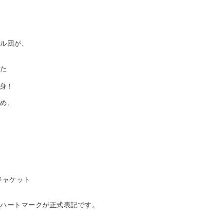
ドル団が、
きた
変身！
ため、
ジャケット
のハートマークが正式表記です。