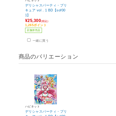
ハピネット
デリシャスパーティ・プリ
キュア vol．1 BD【sof00
1】
¥25,300
(税込)
1,265ポイント
店舗併売品
一緒に買う
商品のバリエーション
ハピネット
デリシャスパーティ・プリ