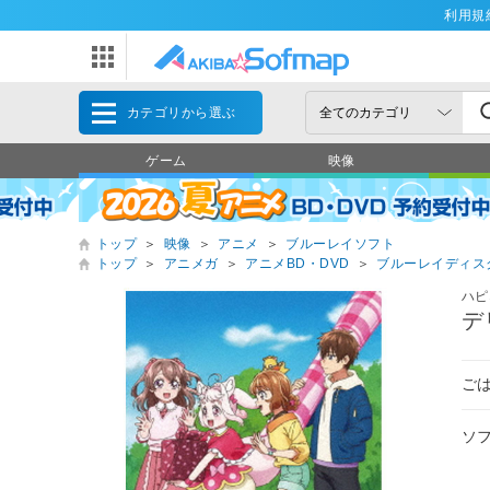
利用規
カテゴリから選ぶ
ゲーム
映像
トップ
＞
映像
＞
アニメ
＞
ブルーレイソフト
トップ
＞
アニメガ
＞
アニメBD・DVD
＞
ブルーレイディス
ハピ
デ
ご
ソ