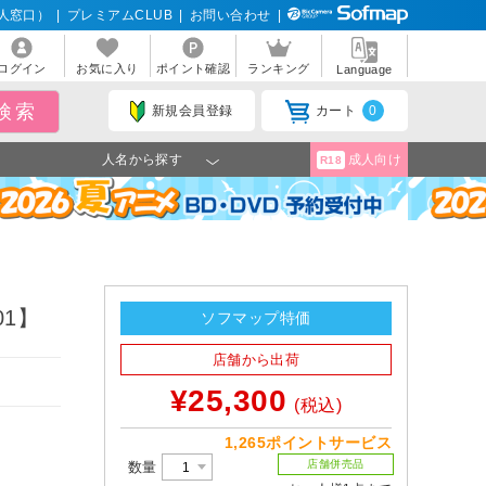
人窓口）
|
プレミアムCLUB
|
お問い合わせ
|
ログイン
お気に入り
ポイント確認
ランキング
Language
新規会員登録
カート
0
人名から探す
成人向け
R18
01】
ソフマップ特価
店舗から出荷
¥25,300
(税込)
1,265ポイントサービス
店舗併売品
数量