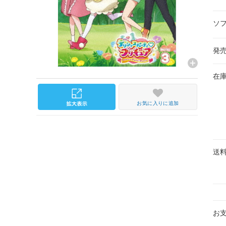
ソ
発
在
お気に入りに追加
送
お