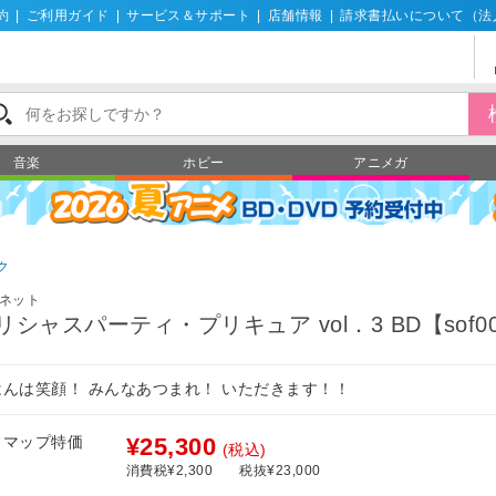
約
|
ご利用ガイド
|
サービス＆サポート
|
店舗情報
|
請求書払いについて（法
音楽
ホビー
アニメガ
ク
ネット
リシャスパーティ・プリキュア vol．3 BD【sof0
はんは笑顔！ みんなあつまれ！ いただきます！！
フマップ特価
¥25,300
(税込)
消費税¥2,300
税抜¥23,000