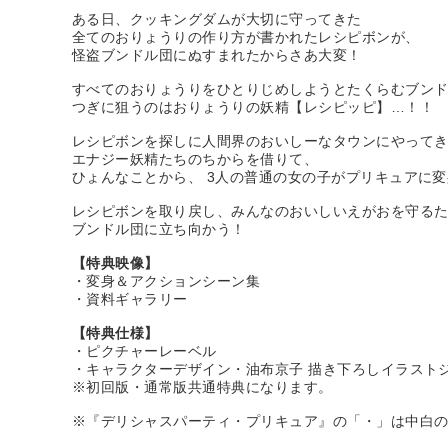
ある日、クッキングダムが大切に守ってきた
全てのおりょうりの作り方が書かれたレシピボンが、
怪盗ブンドル団にぬすまれたからさあ大変！
すべてのおりょうりをひとりじめしようとたくらむブン
つぎに狙うのはおりょうりの妖精【レシピッピ】…！！
レシピボンを探しに人間界のおいしーなタウンにやって
エナジー妖精たちのちからを借りて、
ひょんなことから、 3人の普通の女の子がプリキュアに
レシピボンを取り戻し、みんなのおいしいえがおを守る
ブンドル団に立ち向かう！
【特典映像】
・変身＆アクションシーン集
・資料ギャラリー
【特典仕様】
・ピクチャーレーベル
・キャラクターデザイン・油布京子 描き下ろしイラスト
※初回版・通常版共通特典になります。
※『デリシャスパーティ・プリキュア』の「・」は中白