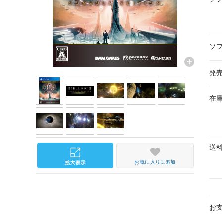
ソ
発
在
送
お気に入りに追加
お