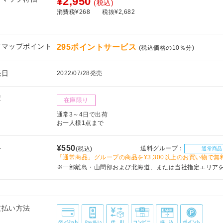
¥2,950
(税込)
消費税¥268
税抜¥2,682
フマップポイント
295ポイントサービス
(税込価格の10％分)
売日
2022/07/28発売
庫
在庫限り
通常3～4日で出荷
お一人様1点まで
料
¥550
送料グループ：
(税込)
通常商品
「通常商品」グループの商品を¥3,300以上のお買い物で無
※一部離島・山間部および北海道、または当社指定エリア
支払い方法