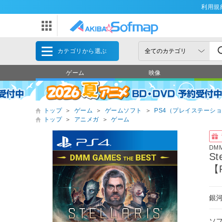
利用規
カテゴリから選ぶ
ゲーム
映像
トップ
＞
ゲーム
＞
ゲームソフト
＞
PS4（プレイステーショ
トップ
＞
アニメガ
＞
ゲーム
DM
St
【
銀
ソ