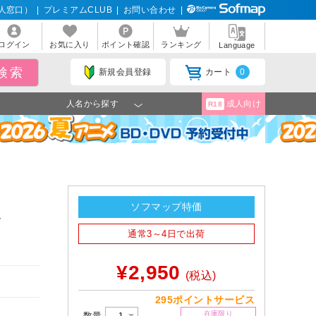
人窓口）
|
プレミアムCLUB
|
お問い合わせ
|
ログイン
お気に入り
ポイント確認
ランキング
Language
新規会員登録
カート
0
人名から探す
成人向け
R18
ソフマップ特価
T
通常3～4日で出荷
¥2,950
(税込)
295ポイントサービス
在庫限り
数量