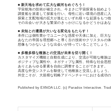
■ 新天地を求めて広大な銀河をめぐろう！
宇宙航海の技術が確立され、今まさに宇宙探索を始めよ
調査船を派遣して探索を行い、母性に近い環境の惑星に
探索と支配地域の拡大が進むといずれ様々な起源をもつ
その出会いが大きな繁栄のきっかけになるかどうかはあ
■ 未知との遭遇が大いなる変化をもたらす！
本作には個性豊かでユニークな惑星や天体に加え、巨大
あなたの帝国を理想郷へと導く古の技術やクリスタルの
想像もつかないような出会いが待っていることでしょう
■ 多種多様な種族との交流が未来を切り開く！
カスタマイズ機能と自動生成により、交流が可能な種族
ポジティブな属性や、ネガティブな属性、特殊な社会思
ありとあらゆる要素を自由に調整することができます。
高度な外交システムを駆使して他種族と交流しましょう
外交こそが、大規模な戦略アドベンチャーにおける成功
Published by EXNOA LLC. (c) Paradox Interactive. Trade