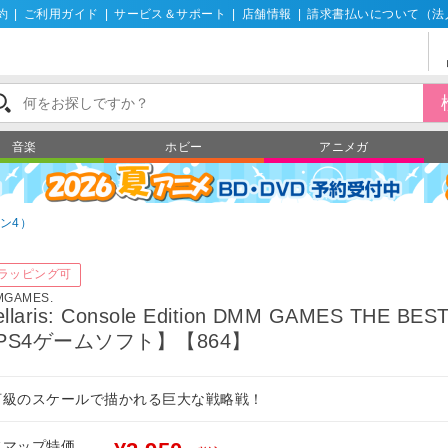
約
|
ご利用ガイド
|
サービス＆サポート
|
店舗情報
|
請求書払いについて（法
音楽
ホビー
アニメガ
ン4）
ラッピング可
MGAMES.
ellaris: Console Edition DMM GAMES THE BES
PS4ゲームソフト】【864】
河級のスケールで描かれる巨大な戦略戦！
フマップ特価