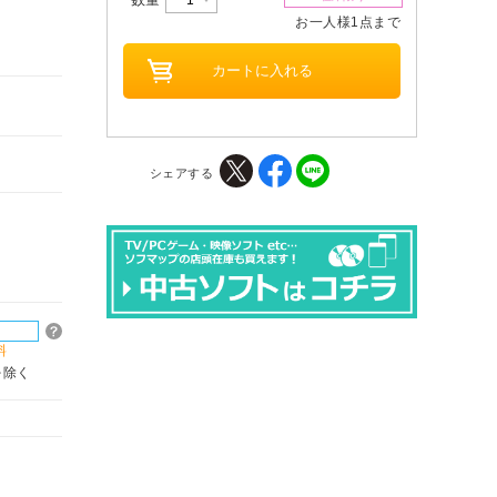
お一人様1点まで
シェアする
料
を除く