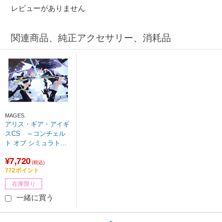
レビューがありません
関連商品、純正アクセサリー、消耗品
MAGES.
アリス・ギア・アイギ
スCS ～コンチェル
ト オブ シミュラトリ
ックス～ 通常版 【Swi
¥7,720
tchゲームソフト】
(税込)
772ポイント
在庫限り
一緒に買う