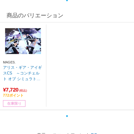
商品のバリエーション
MAGES.
アリス・ギア・アイギ
スCS ～コンチェル
ト オブ シミュラトリ
ックス～ 通常版 【Swi
¥7,720
tchゲームソフト】
(税込)
772ポイント
在庫限り