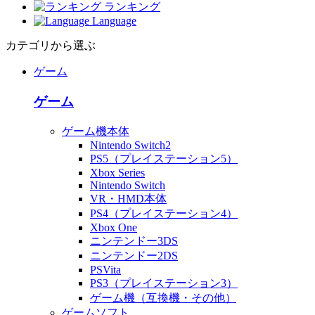
ランキング
Language
カテゴリから選ぶ
ゲーム
ゲーム
ゲーム機本体
Nintendo Switch2
PS5（プレイステーション5）
Xbox Series
Nintendo Switch
VR・HMD本体
PS4（プレイステーション4）
Xbox One
ニンテンドー3DS
ニンテンドー2DS
PSVita
PS3（プレイステーション3）
ゲーム機（互換機・その他）
ゲームソフト