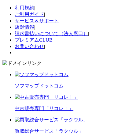
利用規約
|
ご利用ガイド
|
サービス＆サポート
|
店舗情報
|
請求書払いについて（法人窓口）
|
プレミアムCLUB
|
お問い合わせ
|
ソフマップドットコム
中古販売専門「リコレ！」
買取総合サービス「ラクウル」