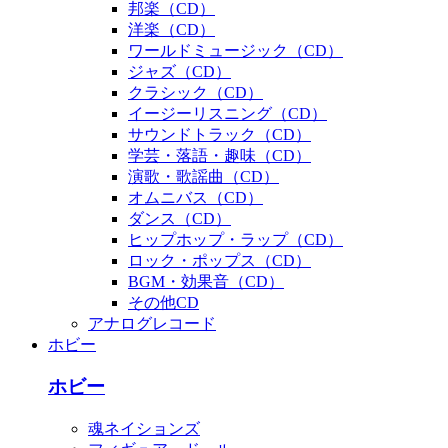
邦楽（CD）
洋楽（CD）
ワールドミュージック（CD）
ジャズ（CD）
クラシック（CD）
イージーリスニング（CD）
サウンドトラック（CD）
学芸・落語・趣味（CD）
演歌・歌謡曲（CD）
オムニバス（CD）
ダンス（CD）
ヒップホップ・ラップ（CD）
ロック・ポップス（CD）
BGM・効果音（CD）
その他CD
アナログレコード
ホビー
ホビー
魂ネイションズ