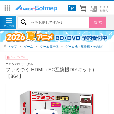
トップ
＞
ゲーム
＞
ゲーム機本体
＞
ゲーム機（互換機・その他）
ラッピング可
コロンバスサークル
ファミつく HDMI（FC互換機DIYキット）
【864】