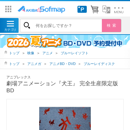
トップ
＞
映像
＞
アニメ
＞
ブルーレイソフト
トップ
＞
アニメガ
＞
アニメBD・DVD
＞
ブルーレイディスク
アニプレックス
劇場アニメーション『犬王』 完全生産限定版
BD