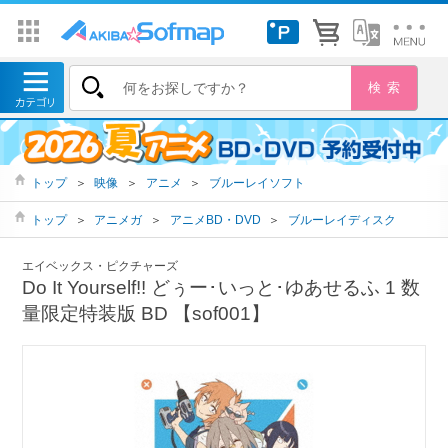
トップ
＞
映像
＞
アニメ
＞
ブルーレイソフト
トップ
＞
アニメガ
＞
アニメBD・DVD
＞
ブルーレイディスク
エイベックス・ピクチャーズ
Do It Yourself!! どぅー･いっと･ゆあせるふ 1 数
量限定特装版 BD 【sof001】