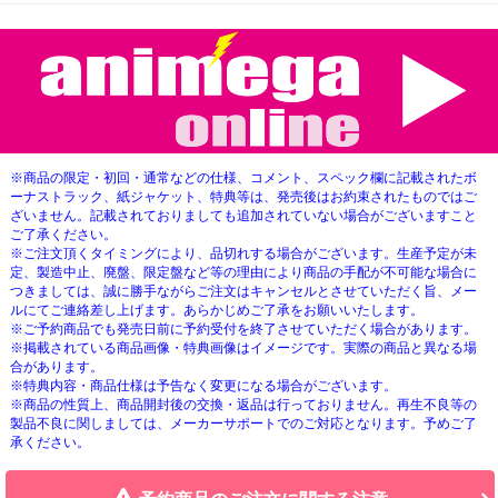
※商品の限定・初回・通常などの仕様、コメント、スペック欄に記載されたボ
ーナストラック、紙ジャケット、特典等は、発売後はお約束されたものではご
ざいません。記載されておりましても追加されていない場合がございますこと
ご了承ください。
※ご注文頂くタイミングにより、品切れする場合がございます。生産予定が未
定、製造中止、廃盤、限定盤など等の理由により商品の手配が不可能な場合に
つきましては、誠に勝手ながらご注文はキャンセルとさせていただく旨、メー
ルにてご連絡差し上げます。あらかじめご了承をお願いいたします。
※ご予約商品でも発売日前に予約受付を終了させていただく場合があります。
※掲載されている商品画像・特典画像はイメージです。実際の商品と異なる場
合があります。
※特典内容・商品仕様は予告なく変更になる場合がございます。
※商品の性質上、商品開封後の交換・返品は行っておりません。再生不良等の
製品不良に関しましては、メーカーサポートでのご対応となります。予めご了
承ください。