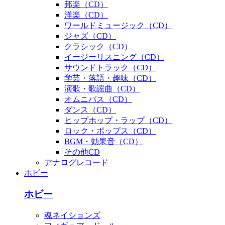
邦楽（CD）
洋楽（CD）
ワールドミュージック（CD）
ジャズ（CD）
クラシック（CD）
イージーリスニング（CD）
サウンドトラック（CD）
学芸・落語・趣味（CD）
演歌・歌謡曲（CD）
オムニバス（CD）
ダンス（CD）
ヒップホップ・ラップ（CD）
ロック・ポップス（CD）
BGM・効果音（CD）
その他CD
アナログレコード
ホビー
ホビー
魂ネイションズ