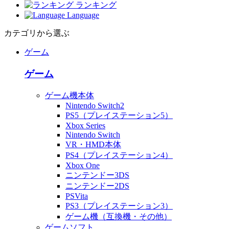
ランキング
Language
カテゴリから選ぶ
ゲーム
ゲーム
ゲーム機本体
Nintendo Switch2
PS5（プレイステーション5）
Xbox Series
Nintendo Switch
VR・HMD本体
PS4（プレイステーション4）
Xbox One
ニンテンドー3DS
ニンテンドー2DS
PSVita
PS3（プレイステーション3）
ゲーム機（互換機・その他）
ゲームソフト