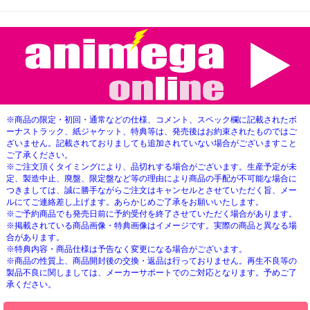
※商品の限定・初回・通常などの仕様、コメント、スペック欄に記載されたボ
ーナストラック、紙ジャケット、特典等は、発売後はお約束されたものではご
ざいません。記載されておりましても追加されていない場合がございますこと
ご了承ください。
※ご注文頂くタイミングにより、品切れする場合がございます。生産予定が未
定、製造中止、廃盤、限定盤など等の理由により商品の手配が不可能な場合に
つきましては、誠に勝手ながらご注文はキャンセルとさせていただく旨、メー
ルにてご連絡差し上げます。あらかじめご了承をお願いいたします。
※ご予約商品でも発売日前に予約受付を終了させていただく場合があります。
※掲載されている商品画像・特典画像はイメージです。実際の商品と異なる場
合があります。
※特典内容・商品仕様は予告なく変更になる場合がございます。
※商品の性質上、商品開封後の交換・返品は行っておりません。再生不良等の
製品不良に関しましては、メーカーサポートでのご対応となります。予めご了
承ください。