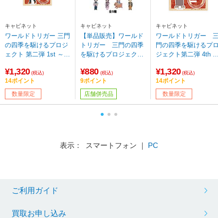
キャビネット
キャビネット
キャビネット
ワールドトリガー 三門
【単品販売】ワールド
ワールドトリガー 
の四季を駆けるプロジ
トリガー 三門の四季
門の四季を駆けるプ
ェクト 第二弾 1st ～食
を駆けるプロジェクト
ジェクト第二弾 4th 
欲の秋～ アクリルスタ
第二弾 3rd ～着物で初
浴衣で夏祭り～ ア
¥1,320
¥880
¥1,320
ンド 太刀川慶 デフ
詣～ トレーディング
リルスタンド 嵐山
(税込)
(税込)
(税込)
14ポイント
9ポイント
14ポイント
ォルメver. 【sof001】
アクリルキーホルダー
准 デフォルメver.
（全5種）デフォルメv
【sof001】
数量限定
店舗併売品
数量限定
er. 【sof001】
表示： スマートフォン ｜
PC
ご利用ガイド
買取お申し込み