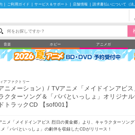
約
|
ご利用ガイド
|
サービス＆サポート
|
店舗情報
|
請求書払いについて（法
音楽
ホビー
アニメガ
ィアファクトリー
アニメーション）/ TVアニメ「メイドインアビス
ラクターソング＆「パパといっしょ」オリジナル
ドトラックCD 【sof001】
Vアニメ「メイドインアビス 烈日の黄金郷」より、キャラクターソング
ニメ「パパといっしょ」の劇伴を収録したCDがリリース！