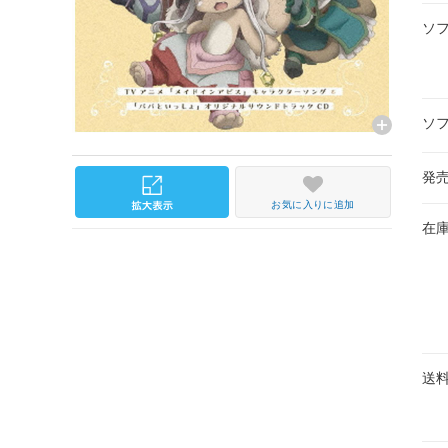
ソ
ソ
発
お気に入りに追加
在
送