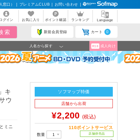
人窓口）
|
プレミアムCLUB
|
お問い合わせ
|
ログイン
お気に入り
ポイント確認
ランキング
Language
新規会員登録
カート
0
人名から探す
成人向け
R18
」キ
ソフマップ特価
サウ
店舗から出荷
¥2,200
(税込)
とミニ
110ポイントサービス
店舗併売品
数量