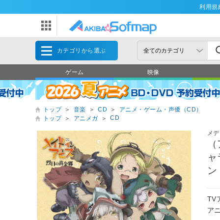
利用規
カテゴリから選ぶ
ゲーム
映像
トップ
＞
音楽
＞
CD
＞
アニメ・ゲーム・声優（CD）
CD
トップ
＞
アニメガ
＞
メデ
（
ャ
ン
T
ア