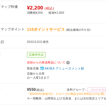
フマップ特価
¥2,200
(税込)
消費税¥200
税抜¥2,000
フマップポイント
110ポイントサービス
(税込価格の5％分)
売日
2022/12/21発売
庫
店舗併売品
店頭からの発送商品について
取扱店舗
AKIBA アミューズメント館
店舗から出荷
お一人様1点まで
料
¥550
送料グループ：
(税込)
BD/DVD/音
「BD/DVD/音楽CD」グループの商品を¥4,400以上のお
※一部離島・山間部および北海道、または当社指定エリア