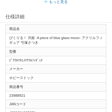
もっと見る
仕様詳細
商品名
ぴくりる！ 月姫 -A piece of blue glass moon- アクリルフィ
ギュア 弓塚さつき
型番
ﾋﾟｸﾘﾙﾂｷﾋﾒｱｸﾘﾙﾌｨｷﾞｭｱ
メーカー
ホビーストック
商品番号
23988921
JANコード