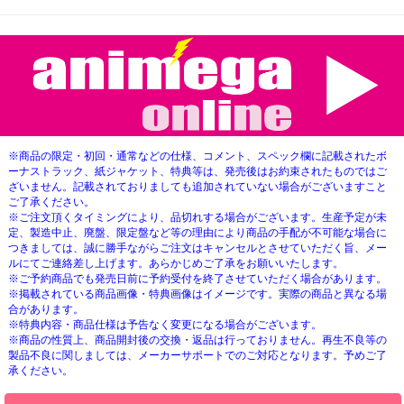
※商品の限定・初回・通常などの仕様、コメント、スペック欄に記載されたボ
ーナストラック、紙ジャケット、特典等は、発売後はお約束されたものではご
ざいません。記載されておりましても追加されていない場合がございますこと
ご了承ください。
※ご注文頂くタイミングにより、品切れする場合がございます。生産予定が未
定、製造中止、廃盤、限定盤など等の理由により商品の手配が不可能な場合に
つきましては、誠に勝手ながらご注文はキャンセルとさせていただく旨、メー
ルにてご連絡差し上げます。あらかじめご了承をお願いいたします。
※ご予約商品でも発売日前に予約受付を終了させていただく場合があります。
※掲載されている商品画像・特典画像はイメージです。実際の商品と異なる場
合があります。
※特典内容・商品仕様は予告なく変更になる場合がございます。
※商品の性質上、商品開封後の交換・返品は行っておりません。再生不良等の
製品不良に関しましては、メーカーサポートでのご対応となります。予めご了
承ください。