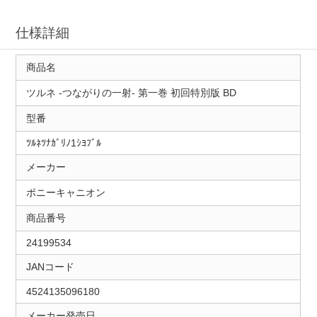
仕様詳細
商品名
ツルネ -つながりの一射- 第一巻 初回特別版 BD
型番
ﾂﾙﾈﾂﾅｶﾞﾘﾉ1ｼﾖﾌﾞﾙ
メーカー
ポニーキャニオン
商品番号
24199534
JANコード
4524135096180
メーカー発売日