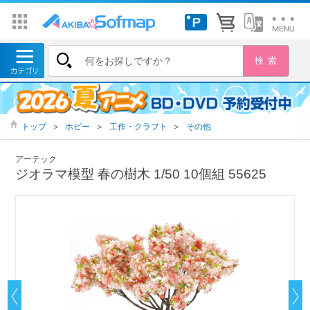
トップ
＞
ホビー
＞
工作・クラフト
＞
その他
アーテック
ジオラマ模型 春の樹木 1/50 10個組 55625