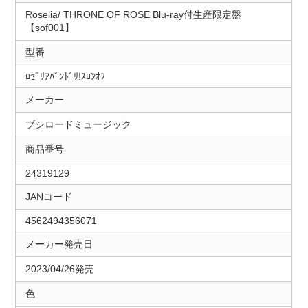
Roselia/ THRONE OF ROSE Blu-ray付生産限定盤
【sof001】
型番
ﾛｾﾞﾘｱﾊﾞﾝﾄﾞﾘ!ｽﾛﾝｵﾌ
メーカー
ブシロードミュージック
商品番号
24319129
JANコード
4562494356071
メーカー発売日
2023/04/26発売
色