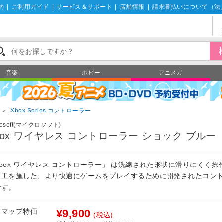
約
|
ご利用ガイド
|
サービス＆サポート
|
店舗情報
|
請求書払いについて（法
音楽
ホビー
アニメガ
＞
Xbox Series コントローラー
rosoft(マイクロソフト)
box ワイヤレス コントローラー ショック ブルー
Xbox ワイヤレス コントローラー」 は洗練された形状に滑りにくく操
加工を施した、より快適にゲームをプレイするために開発されたコン
です。
フマップ特価
¥9,900
(税込)