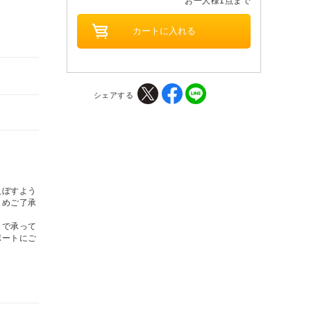
お一人様1点まで
シェアする
及ぼすよう
じめご了承
トで承って
ポートにご