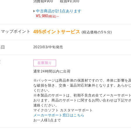
消費税¥900
税抜¥9,000
中古商品が計1点あります
¥5,980
(税込)～
フマップポイント
495ポイントサービス
(税込価格の5％分)
売日
2023/03/中旬発売
庫
在庫限り
通常24時間以内に出荷
※パッケージは商品本体の保護材ですので、本体に影響を
な破損を除き、交換・返品対応対象外となります。あらか
ください。
※本製品のサポートは、初期不良含め全てメーカーサポー
おります。商品のサポートに関するお問い合わせは下記サ
連絡ください。
マイクロソフト カスタマーサポート
メーカーサポート窓口はこちら
お一人様1点まで