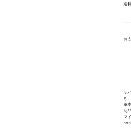
送
お
※
き
※
商
マ
htt