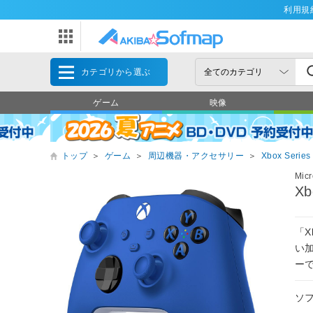
利用規
カテゴリから選ぶ
ゲーム
映像
トップ
＞
ゲーム
＞
周辺機器・アクセサリー
＞
Xbox Series
Mic
X
「
い
ー
ソ