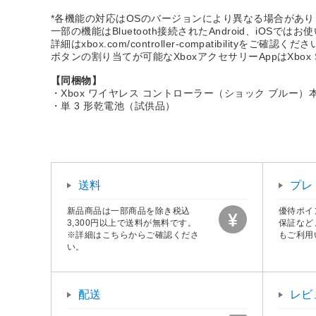
*各機能の対応はOSのバージョンにより異なる場合があり
一部の機能はBluetooth接続されたAndroid、iOSで
詳細はxbox.com/controller-compatibilityをご確認くだ
ボタンの割り当てが可能なXboxアクセサリーAppはXbox Seri
【同梱物】
・Xbox ワイヤレス コントローラー（ショック ブルー）本
・単 3 形乾電池（試供品）
送料
プレ
新品商品は一部商品を除き税込
優待ポイ
3,300円以上で送料が無料です。
保証など
※詳細はこちらからご確認くださ
もご利用
い。
配送
レビ