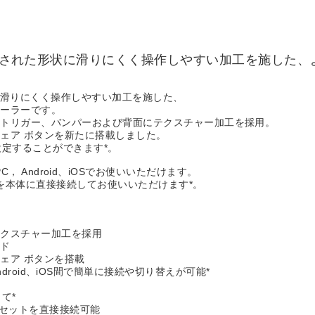
は洗練された形状に滑りにくく操作しやすい加工を施した
状に滑りにくく操作しやすい加工を施した、
ローラーです。
、トリガー、バンパーおよび背面にテクスチャー加工を採用。
ェア ボタンを新たに搭載しました。
設定することができます*。
 10 PC， Android、iOSでお使いいただけます。
どを本体に直接接続してお使いいただけます*。
テクスチャー加工を採用
ッド
ェア ボタンを搭載
 PC、Android、iOS間で簡単に接続や切り替えが可能*
て*
ドセットを直接接続可能