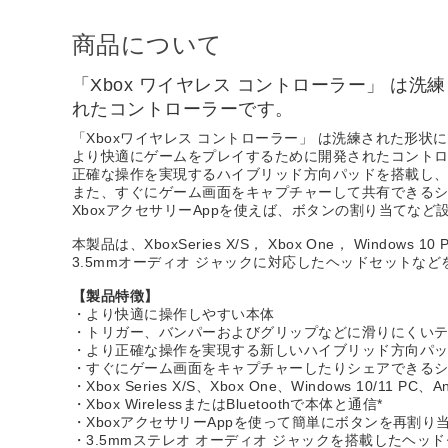
商品について
「Xbox ワイヤレス コントローラー」 
れたコントローラーです。
「Xboxワイヤレス コントローラー」 は洗練された形
より快適にゲームをプレイするために開発されたコント
正確な操作を実現するハイブリッド方向パッドを搭載し
また、すぐにゲーム画面をキャプチャーして共有できるシ
XboxアクセサリーAppを使えば、ボタンの割り当てなど
本製品は、XboxSeries X/S， Xbox One， Windows
3.5mmオーディオ ジャックに対応したヘッドセットな
【製品特徴】
・より快適に操作しやすい本体
・トリガー、バンパーおよびグリップなどに滑りにくい
・より正確な操作を実現する新しいハイブリッド方向パ
・すぐにゲーム画面をキャプチャーしたりシェアできるシ
・Xbox Series X/S、Xbox One、Windows 10/11
・Xbox WirelessまたはBluetoothで本体と通信*
・XboxアクセサリーAppを使って簡単にボタンを再割り当
・3.5mmステレオ オーディオ ジャックを搭載したヘッ