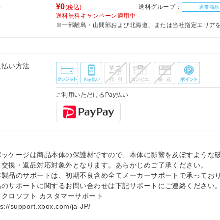
料
¥0
送料グループ：
(税込)
通常商品
送料無料キャンペーン適用中
※一部離島・山間部および北海道、または当社指定エリア
支払い方法
ご利用いただけるPay払い
パッケージは商品本体の保護材ですので、本体に影響を及ぼすような
、交換・返品対応対象外となります。あらかじめご了承ください。
本製品のサポートは、初期不良含め全てメーカーサポートで承ってお
品のサポートに関するお問い合わせは下記サポートにご連絡ください
イクロソフト カスタマーサポート
ps://support.xbox.com/ja-JP/