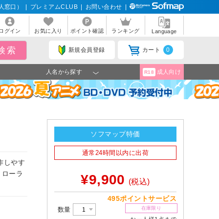
人窓口）
|
プレミアムCLUB
|
お問い合わせ
|
ログイン
お気に入り
ポイント確認
ランキング
Language
新規会員登録
カート
0
人名から探す
成人向け
R18
ソフマップ特価
通常24時間以内に出荷
作しやす
トローラ
¥9,900
(税込)
495ポイントサービス
在庫限り
数量