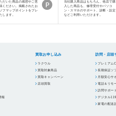
ただいた商品の感想やご意
当社購入商品はもちろん、他店で購
稿ください。掲載されたお
入した商品も、修理受付やパソコ
ソフマップポイントをプレ
ン・スマホのサポート、診断・設定
たします。
などご利用いただけます。
買取お申し込み
訪問・店頭
ラクウル
プレミアムC
買取対象商品
長期保証ソ
買取キャンペーン
月額安心サ
店頭買取
電話＆リモ
訪問サポー
情報
デジタル11
家電の配送