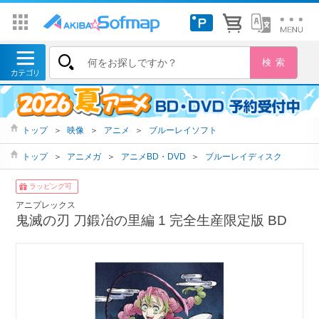
トップ
＞
映像
＞
アニメ
＞
ブルーレイソフト
トップ
＞
アニメガ
＞
アニメBD・DVD
＞
ブルーレイディスク
ラッピング可
アニプレックス
鬼滅の刃 刀鍛冶の里編 1 完全生産限定版 BD