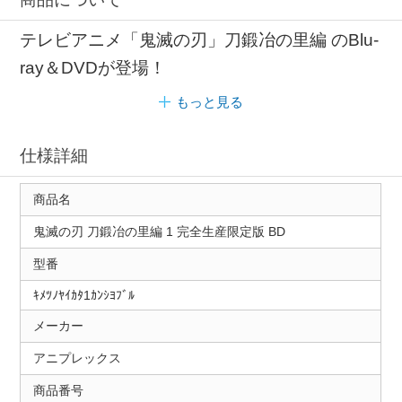
テレビアニメ「鬼滅の刃」刀鍛冶の里編 のBlu-
ray＆DVDが登場！
もっと見る
仕様詳細
商品名
鬼滅の刃 刀鍛冶の里編 1 完全生産限定版 BD
型番
ｷﾒﾂﾉﾔｲｶﾀ1ｶﾝｼﾖﾌﾞﾙ
メーカー
アニプレックス
商品番号