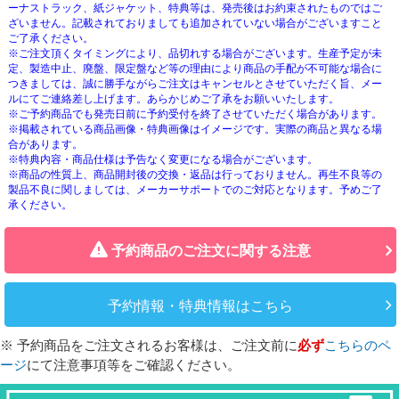
ーナストラック、紙ジャケット、特典等は、発売後はお約束されたものではご
ざいません。記載されておりましても追加されていない場合がございますこと
ご了承ください。
※ご注文頂くタイミングにより、品切れする場合がございます。生産予定が未
定、製造中止、廃盤、限定盤など等の理由により商品の手配が不可能な場合に
つきましては、誠に勝手ながらご注文はキャンセルとさせていただく旨、メー
ルにてご連絡差し上げます。あらかじめご了承をお願いいたします。
※ご予約商品でも発売日前に予約受付を終了させていただく場合があります。
※掲載されている商品画像・特典画像はイメージです。実際の商品と異なる場
合があります。
※特典内容・商品仕様は予告なく変更になる場合がございます。
※商品の性質上、商品開封後の交換・返品は行っておりません。再生不良等の
製品不良に関しましては、メーカーサポートでのご対応となります。予めご了
承ください。
予約商品のご注文に関する注意
予約情報・特典情報はこちら
※ 予約商品をご注文されるお客様は、ご注文前に
必ず
こちらのペ
ージ
にて注意事項等をご確認ください。