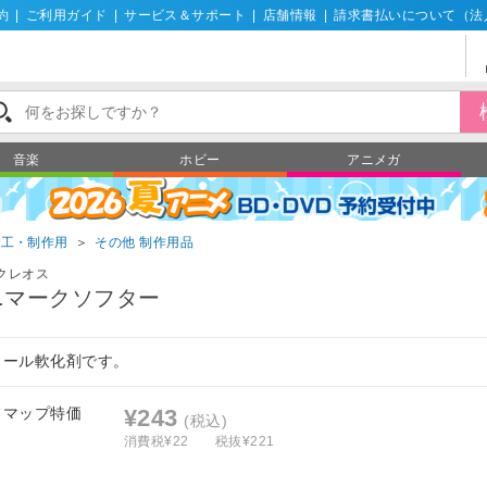
約
|
ご利用ガイド
|
サービス＆サポート
|
店舗情報
|
請求書払いについて（法
音楽
ホビー
アニメガ
加工・制作用
＞
その他 制作用品
Iクレオス
r.マークソフター
カール軟化剤です。
フマップ特価
¥243
(税込)
消費税¥22
税抜¥221