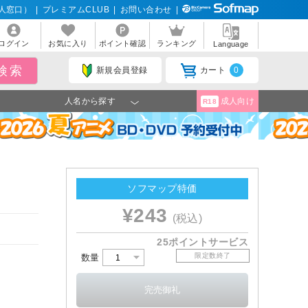
人窓口）
|
プレミアムCLUB
|
お問い合わせ
|
ログイン
お気に入り
ポイント確認
ランキング
Language
新規会員登録
カート
0
人名から探す
成人向け
R18
ソフマップ特価
¥243
(税込)
25ポイントサービス
限定数終了
数量