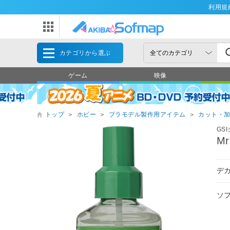
利用規
カテゴリから選ぶ
ゲーム
映像
トップ
＞
ホビー
＞
プラモデル製作用アイテム
＞
カット・
GS
M
デ
ソ