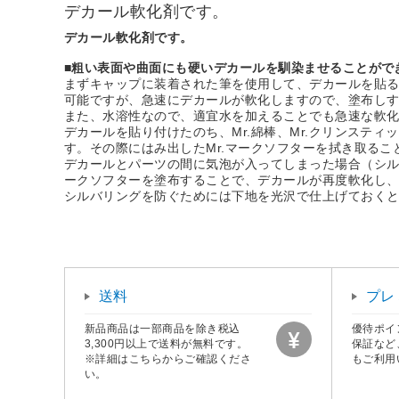
デカール軟化剤です。
デカール軟化剤です。
■粗い表面や曲面にも硬いデカールを馴染ませることがで
まずキャップに装着された筆を使用して、デカールを貼
可能ですが、急速にデカールが軟化しますので、塗布し
また、水溶性なので、適宜水を加えることでも急速な軟
デカールを貼り付けたのち、Mr.綿棒、Mr.クリンス
す。その際にはみ出したMr.マークソフターを拭き取る
デカールとパーツの間に気泡が入ってしまった場合（シル
ークソフターを塗布することで、デカールが再度軟化し
シルバリングを防ぐためには下地を光沢で仕上げておく
送料
プレ
新品商品は一部商品を除き税込
優待ポイ
3,300円以上で送料が無料です。
保証など
※詳細はこちらからご確認くださ
もご利用
い。