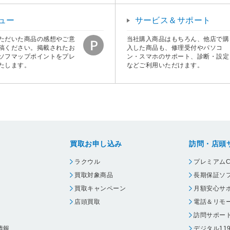
ュー
サービス＆サポート
ただいた商品の感想やご意
当社購入商品はもちろん、他店で購
稿ください。掲載されたお
入した商品も、修理受付やパソコ
ソフマップポイントをプレ
ン・スマホのサポート、診断・設定
たします。
などご利用いただけます。
買取お申し込み
訪問・店頭
ラクウル
プレミアムC
買取対象商品
長期保証ソ
買取キャンペーン
月額安心サ
店頭買取
電話＆リモ
訪問サポー
情報
デジタル11