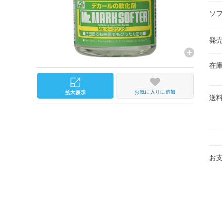
ソ
発
在
お気に入りに追加
送
お