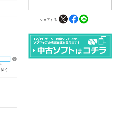
シェアする
料
を除く