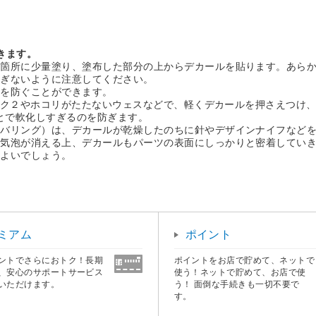
きます。
る箇所に少量塗り、塗布した部分の上からデカールを貼ります。あら
すぎないように注意してください。
化を防ぐことができます。
ティック２やホコリがたたないウェスなどで、軽くデカールを押さえつけ
ことで軟化しすぎるのを防ぎます。
バリング）は、デカールが乾燥したのちに針やデザインナイフなどを
、気泡が消える上、デカールもパーツの表面にしっかりと密着してい
とよいでしょう。
ミアム
ポイント
ントでさらにおトク！長期
ポイントをお店で貯めて、ネットで
、安心のサポートサービス
使う！ネットで貯めて、お店で使
いただけます。
う！ 面倒な手続きも一切不要で
す。