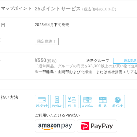
フマップポイント
25ポイントサービス
(税込価格の10％分)
売日
2023年4月下旬発売
庫
限定数終了
料
¥550
送料グループ：
(税込)
通常商品
「通常商品」グループの商品を¥3,300以上のお買い物で無
※一部離島・山間部および北海道、または当社指定エリア
支払い方法
ご利用いただけるPay払い