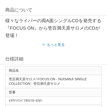
商品について
様々なライバーの両A面シングルCDを発売する
『FOCUS ON』から壱百満天原サロメのCDが
登場！
もっと見る
仕様詳細
商品名
壱百満天原サロメ/ FOCUS ON ‐ NIJISANJI SINGLE
COLLECTION ‐ 壱百満天原サロメ
型番
ﾋﾔｸﾏﾝﾃﾝﾊﾞﾗｻﾛﾒﾌｵｰｶｽｵﾝ