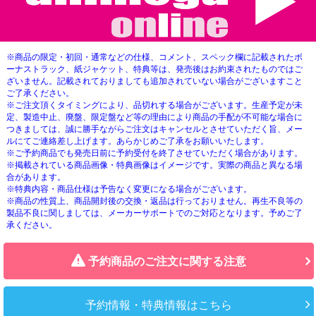
※商品の限定・初回・通常などの仕様、コメント、スペック欄に記載されたボ
ーナストラック、紙ジャケット、特典等は、発売後はお約束されたものではご
ざいません。記載されておりましても追加されていない場合がございますこと
ご了承ください。
※ご注文頂くタイミングにより、品切れする場合がございます。生産予定が未
定、製造中止、廃盤、限定盤など等の理由により商品の手配が不可能な場合に
つきましては、誠に勝手ながらご注文はキャンセルとさせていただく旨、メー
ルにてご連絡差し上げます。あらかじめご了承をお願いいたします。
※ご予約商品でも発売日前に予約受付を終了させていただく場合があります。
※掲載されている商品画像・特典画像はイメージです。実際の商品と異なる場
合があります。
※特典内容・商品仕様は予告なく変更になる場合がございます。
※商品の性質上、商品開封後の交換・返品は行っておりません。再生不良等の
製品不良に関しましては、メーカーサポートでのご対応となります。予めご了
承ください。
予約商品のご注文に関する注意
予約情報・特典情報はこちら