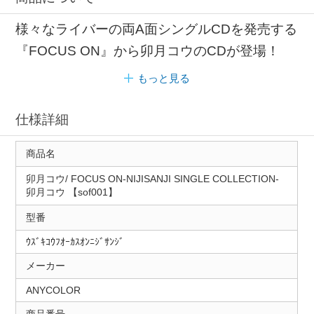
様々なライバーの両A面シングルCDを発売する
『FOCUS ON』から卯月コウのCDが登場！
もっと見る
仕様詳細
商品名
卯月コウ/ FOCUS ON-NIJISANJI SINGLE COLLECTION-
卯月コウ 【sof001】
型番
ｳｽﾞｷｺｳﾌｵｰｶｽｵﾝﾆｼﾞｻﾝｼﾞ
メーカー
ANYCOLOR
商品番号