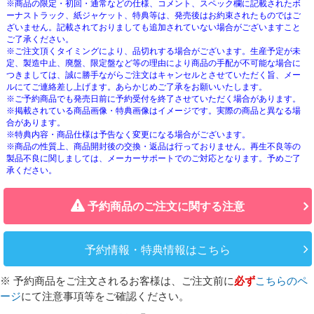
※商品の限定・初回・通常などの仕様、コメント、スペック欄に記載されたボ
ーナストラック、紙ジャケット、特典等は、発売後はお約束されたものではご
ざいません。記載されておりましても追加されていない場合がございますこと
ご了承ください。
※ご注文頂くタイミングにより、品切れする場合がございます。生産予定が未
定、製造中止、廃盤、限定盤など等の理由により商品の手配が不可能な場合に
つきましては、誠に勝手ながらご注文はキャンセルとさせていただく旨、メー
ルにてご連絡差し上げます。あらかじめご了承をお願いいたします。
※ご予約商品でも発売日前に予約受付を終了させていただく場合があります。
※掲載されている商品画像・特典画像はイメージです。実際の商品と異なる場
合があります。
※特典内容・商品仕様は予告なく変更になる場合がございます。
※商品の性質上、商品開封後の交換・返品は行っておりません。再生不良等の
製品不良に関しましては、メーカーサポートでのご対応となります。予めご了
承ください。
予約商品のご注文に関する注意
予約情報・特典情報はこちら
※ 予約商品をご注文されるお客様は、ご注文前に
必ず
こちらのペ
ージ
にて注意事項等をご確認ください。