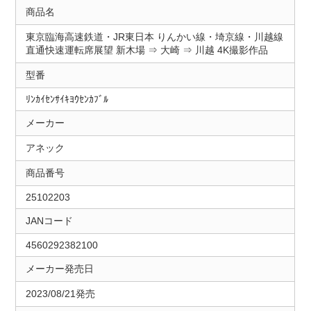
商品名
東京臨海高速鉄道・JR東日本 りんかい線・埼京線・川越線
直通快速運転席展望 新木場 ⇒ 大崎 ⇒ 川越 4K撮影作品
型番
ﾘﾝｶｲｾﾝｻｲｷﾖｳｾﾝｶﾌﾞﾙ
メーカー
アネック
商品番号
25102203
JANコード
4560292382100
メーカー発売日
2023/08/21発売