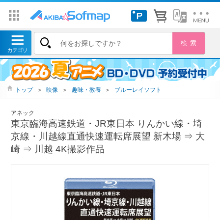
トップ
＞
映像
＞
趣味・教養
＞
ブルーレイソフト
アネック
東京臨海高速鉄道・JR東日本 りんかい線・埼
京線・川越線直通快速運転席展望 新木場 ⇒ 大
崎 ⇒ 川越 4K撮影作品