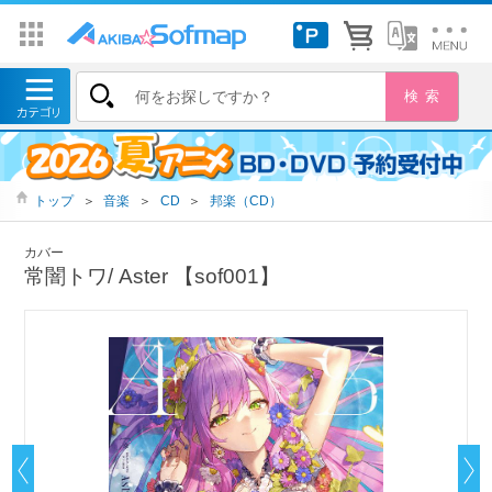
トップ
＞
音楽
＞
CD
＞
邦楽（CD）
カバー
常闇トワ/ Aster 【sof001】