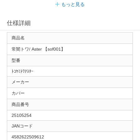
もっと見る
仕様詳細
商品名
常闇トワ/ Aster 【sof001】
型番
ﾄｺﾔﾐﾄﾜｱｽﾀｰ
メーカー
カバー
商品番号
25105254
JANコード
4582622509612